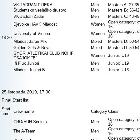
VK JADRAN RIJEKA
Men
Masters A: 27-35
Študentsko veslaško društvo
Men
Masters B: 36-42
VK Jadran Zadar
Men
Masters C: 43-49
Open category: o
Djevojke HAVK Mladost
Women
16
Open category: o
University of Vienna
Women
16
14:30
Mladost Jarun Mix
Mixed
Masters D: 50-54
Golden Girls & Boys
Mixed
Masters D: 50-54
GYŐRI ATLÉTIKAI CLUB NŐI IFI
Women
Junior: U19
CSAJOK "B"
Ifi Fiuk Juniori
Men
Junior: U19
Mladost Juniori B
Men
Junior: U16
25.listopada 2019, 17:00
Final Start list
Start
Crew name
Category
Class
time
Open category: o
CRO/HUN Seniors
Men
16
Open category: o
The A-Team
Men
16
Open category: o