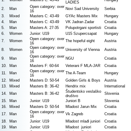
LADIES
Open category: over
2.
Man
Novi Sad University
Serbia
16
3.
Mixed
Masters C: 43-49
GYAc Masters Mix
Hungary
4.
Man
Masters C: 43-49
VK Jadran Zadar
Croatia
5.
Man
Masters A: 27-35
Polupotrgani sportisti
Croatia
6.
Women
Junior: U19
U15 Szupercsapat
Hungary
Open category: over
7.
Women
The hopeful eight
Austria
16
Open category: over
8.
Women
University of Vienna
Austria
16
Open category: over
9.
Man
NGU
Croatia
16
10.
Man
Masters F: 60-64
Veterani F MLA-JAR
Croatia
Open category: over
11.
Man
The A-Team
Hungary
16
12.
Mixed
Masters D: 50-54
Golden Girls & Boys
Austria
13.
Mixed
Masters B: 36-42
Hendrix mix
International
Študentsko veslaško
14.
Man
Masters B: 36-42
Slovenia
društvo
15.
Man
Junior: U19
Juniori B
Slovenia
16.
Mixed
Masters D: 50-54
Mladost Jarun Mix
Croatia
Open category: over
17.
Man
Vk Zagreb
Croatia
16
18.
Man
Junior: U19
Mladost mlađi juniori
Croatia
19.
Man
Junior: U19
Mladost juniori
Croatia