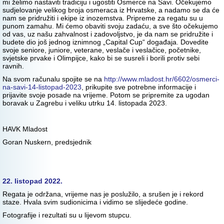
mi želimo nastaviti tradiciju i ugostiti Osmerce na Savi. Očekujemo
sudjelovanje velikog broja osmeraca iz Hrvatske, a nadamo se da će
nam se pridružiti i ekipe iz inozemstva. Pripreme za regatu su u
punom zamahu. Mi ćemo obaviti svoju zadaću, a sve što očekujemo
od vas, uz našu zahvalnost i zadovoljstvo, je da nam se pridružite i
budete dio još jednog iznimnog „Capital Cup“ događaja. Dovedite
svoje seniore, juniore, veterane, veslače i veslačice, početnike,
svjetske prvake i Olimpijce, kako bi se susreli i borili protiv sebi
ravnih.
Na svom računalu spojite se na
http://www.mladost.hr/6602/osmerci-
na-savi-14-listopad-2023
, prikupite sve potrebne informacije i
prijavite svoje posade na vrijeme. Potom se pripremite za ugodan
boravak u Zagrebu i veliku utrku 14. listopada 2023.
HAVK Mladost
Goran Nuskern, predsjednik
22. listopad 2022.
Regata je održana, vrijeme nas je poslužilo, a srušen je i rekord
staze. Hvala svim sudionicima i vidimo se slijedeće godine.
Fotografije i rezultati su u lijevom stupcu.