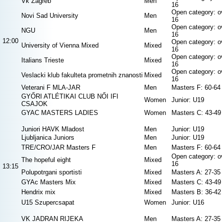
Vk Zagreb
Men
16
Open category: o
Novi Sad University
Men
16
Open category: o
NGU
Men
16
12:00
Open category: o
University of Vienna Mixed
Mixed
16
Open category: o
Italians Trieste
Mixed
16
Open category: o
Veslacki klub fakulteta prometnih znanosti
Mixed
16
Veterani F MLA-JAR
Men
Masters F: 60-64
GYŐRI ATLÉTIKAI CLUB NŐI IFI
Women
Junior: U19
CSAJOK
GYAC MASTERS LADIES
Women
Masters C: 43-49
Juniori HAVK Mladost
Men
Junior: U19
Ljubljanica Juniors
Men
Junior: U19
TRE/CRO/JAR Masters F
Men
Masters F: 60-64
Open category: o
The hopeful eight
Mixed
16
13:15
Polupotrgani sportisti
Mixed
Masters A: 27-35
GYAc Masters Mix
Mixed
Masters C: 43-49
Hendrix mix
Mixed
Masters B: 36-42
U15 Szupercsapat
Women
Junior: U16
VK JADRAN RIJEKA
Men
Masters A: 27-35