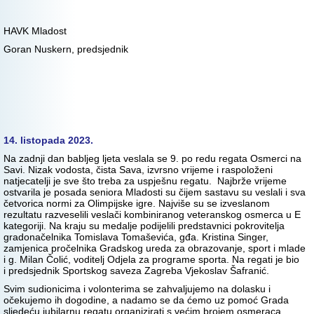
HAVK Mladost
Goran Nuskern, predsjednik
14. listopada 2023.
Na zadnji dan babljeg ljeta veslala se 9. po redu regata Osmerci na
Savi. Nizak vodosta, čista Sava, izvrsno vrijeme i raspoloženi
natjecatelji je sve što treba za uspješnu regatu. Najbrže vrijeme
ostvarila je posada seniora Mladosti su čijem sastavu su veslali i sva
četvorica normi za Olimpijske igre. Najviše su se izveslanom
rezultatu razveselili veslači kombiniranog veteranskog osmerca u E
kategoriji. Na kraju su medalje podijelili predstavnici pokrovitelja
gradonačelnika Tomislava Tomaševića, gđa. Kristina Singer,
zamjenica pročelnika Gradskog ureda za obrazovanje, sport i mlade
i g. Milan Čolić, voditelj Odjela za programe sporta. Na regati je bio
i predsjednik Sportskog saveza Zagreba Vjekoslav Šafranić.
Svim sudionicima i volonterima se zahvaljujemo na dolasku i
očekujemo ih dogodine, a nadamo se da ćemo uz pomoć Grada
sljedeću jubilarnu regatu organizirati s većim brojem osmeraca.