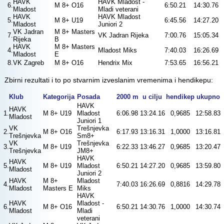
HAVK
HAVK Mladost -
6.
M 8+ O16
6:50.21
14:30.76
Mladost
Mladi veterani
HAVK
HAVK Mladost
5.
M 8+ U19
6:45.56
14:27.20
Mladost
Juniori 2
VK Jadran
M 8+ Masters
7.
VK Jadran Rijeka
7:00.76
15:05.34
Rijeka
B
HAVK
M 8+ Masters
4.
Mladost Miks
7:40.03
16:26.69
Mladost
E
8.
VK Zagreb
M 8+ O16
Hendrix Mix
7:53.65
16:56.21
Zbirni rezultati i to po stvarnim izveslanim vremenima i hendikepu:
Klub
Kategorija
Posada
2000 m
u cilju
hendikep
ukupno
HAVK
HAVK
1.
M 8+ U19
Mladost
6:06.98
13:24.16
0,9685
12:58.83
Mladost
Juniori 1
VK
Trešnjevka
2.
M 8+ O16
6:17.93
13:16.31
1,0000
13:16.81
Trešnjevka
Sm8+
VK
Trešnjevka
3.
M 8+ U19
6:22.33
13:46.27
0,9685
13:20.47
Trešnjevka
JM8+
HAVK
HAVK
5.
M 8+ U19
Mladost
6:50.21
14:27.20
0,9685
13:59.80
Mladost
Juniori 2
HAVK
M 8+
Mladost
4.
7:40.03
16:26.69
0,8816
14:29.78
Mladost
Masters E
Miks
HAVK
HAVK
Mladost -
6.
M 8+ O16
6:50.21
14:30.76
1,0000
14:30.74
Mladost
Mladi
veterani