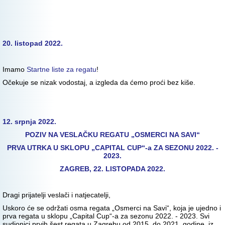
20. listopad 2022.
Imamo
Startne liste za regatu
!
Očekuje se nizak vodostaj, a izgleda da ćemo proći bez kiše.
12. srpnja 2022.
POZIV NA VESLAČKU REGATU „OSMERCI NA SAVI“
PRVA UTRKA U SKLOPU „CAPITAL CUP“-a ZA SEZONU 2022. -
2023.
ZAGREB, 22. LISTOPADA 2022.
Dragi prijatelji veslači i natjecatelji,
Uskoro će se održati osma regata „Osmerci na Savi“, koja je ujedno i
prva regata u sklopu „Capital Cup“-a za sezonu 2022. - 2023. Svi
sudionici prvih šest regata u Zagrebu od 2015. do 2021. godine, iz