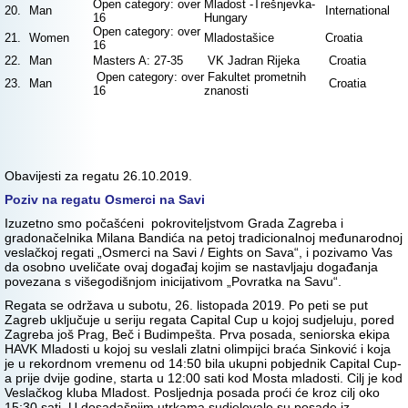
Open category: over
Mladost -Trešnjevka-
20.
Man
International
16
Hungary
Open category: over
21.
Women
Mladostašice
Croatia
16
22.
Man
Masters A: 27-35
VK Jadran Rijeka
Croatia
Open category: over
Fakultet prometnih
23.
Man
Croatia
16
znanosti
Obavijesti za regatu 26.10.2019.
Poziv na regatu Osmerci na Savi
Izuzetno smo počašćeni pokroviteljstvom Grada Zagreba i
gradonačelnika Milana Bandića na petoj tradicionalnoj međunarodnoj
veslačkoj regati „Osmerci na Savi / Eights on Sava“, i pozivamo Vas
da osobno uveličate ovaj događaj kojim se nastavljaju događanja
povezana s višegodišnjom inicijativom „Povratka na Savu“.
Regata se održava u subotu, 26. listopada 2019. Po peti se put
Zagreb uključuje u seriju regata Capital Cup u kojoj sudjeluju, pored
Zagreba još Prag, Beč i Budimpešta. Prva posada, seniorska ekipa
HAVK Mladosti u kojoj su veslali zlatni olimpijci braća Sinković i koja
je u rekordnom vremenu od 14:50 bila ukupni pobjednik Capital Cup-
a prije dvije godine, starta u 12:00 sati kod Mosta mladosti. Cilj je kod
Veslačkog kluba Mladost. Posljednja posada proći će kroz cilj oko
15:30 sati. U dosadašnjim utrkama sudjelovale su posade iz