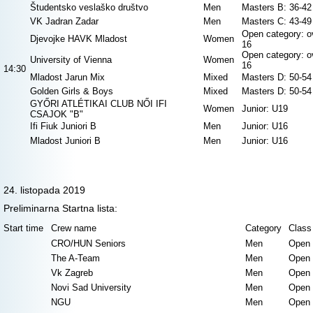
Študentsko veslaško društvo
Men
Masters B: 36-42
VK Jadran Zadar
Men
Masters C: 43-49
Open category: o
Djevojke HAVK Mladost
Women
16
Open category: o
University of Vienna
Women
16
14:30
Mladost Jarun Mix
Mixed
Masters D: 50-54
Golden Girls & Boys
Mixed
Masters D: 50-54
GYŐRI ATLÉTIKAI CLUB NŐI IFI
Women
Junior: U19
CSAJOK "B"
Ifi Fiuk Juniori B
Men
Junior: U16
Mladost Juniori B
Men
Junior: U16
24. listopada 2019
Preliminarna Startna lista:
Start time
Crew name
Category
Class
CRO/HUN Seniors
Men
Open 
The A-Team
Men
Open 
Vk Zagreb
Men
Open 
Novi Sad University
Men
Open 
NGU
Men
Open 