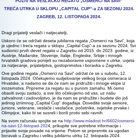
POZIV NA VESLAČKU REGATU „OSMERCI NA SAVI“
TREĆA UTRKA U SKLOPU „CAPITAL CUP“-a ZA SEZONU 2024.
ZAGREB, 12. LISTOPADA 2024.
Dragi prijatelji veslači i natjecatelji,
Uskoro će se održati deseta jubilarna regata „Osmerci na Savi“, koja
je ujedno i treća regata u sklopu „Capital Cup“-a za sezonu 2024. Svi
sudionici prvih devet regata u Zagrebu od 2015. do 2023. godine, iz
Austrije, Mađarske, Slovenije, Italije, Engleske, Srbije i mnogih
hrvatskih gradova ponijeli su nezaboravne uspomene s utrke, uvjeta
za natjecanje, prijateljstva, gostoprimstva i boravka u Zagrebu.
Ove godine regata „Osmerci na Savi“ održat će se u subotu, 12.
listopada 2024. Očekujemo sudjelovanje velikog broja osmeraca iz
Hrvatske, a nadamo se da će nam se pridružiti i mnoge ekipe iz
inozemstva. Pripreme za regatu su u punom zamahu. Mi ćemo
obaviti svoju zadaću, a sve što očekujemo od vas, uz našu
zahvalnost i zadovoljstvo, je da nam se pridružite i budete dio još
jednog iznimnog „Capital Cup“ događaja. Dovedite svoje seniore,
juniore, veterane, veslače i veslačice, početnike, svjetske prvake i
Olimpijce, kako bi se susreli i borili protiv sebi ravnih.
Na svom računalu spojite se na
http://www.mladost.hr/6602/osmerci-
na-savi-12-listopad-202
4, prikupite sve potrebne informacije i
prijavite svoje posade na vrijeme. Potom se pripremite za ugodan
boravak u Zagrebu i veliku jubilarnu utrku 12. listopada 2024.