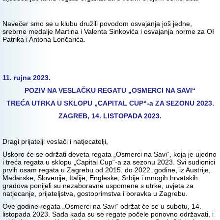
Navečer smo se u klubu družili povodom osvajanja još jedne,
srebrne medalje Martina i Valenta Sinkovića i osvajanja norme za OI
Patrika i Antona Lončarića.
11. rujna 2023.
POZIV NA VESLAČKU REGATU „OSMERCI NA SAVI“
TREĆA UTRKA U SKLOPU „CAPITAL CUP“-a ZA SEZONU 2023.
ZAGREB, 14. LISTOPADA 2023.
Dragi prijatelji veslači i natjecatelji,
Uskoro će se održati deveta regata „Osmerci na Savi“, koja je ujedno
i treća regata u sklopu „Capital Cup“-a za sezonu 2023. Svi sudionici
prvih osam regata u Zagrebu od 2015. do 2022. godine, iz Austrije,
Mađarske, Slovenije, Italije, Engleske, Srbije i mnogih hrvatskih
gradova ponijeli su nezaboravne uspomene s utrke, uvjeta za
natjecanje, prijateljstva, gostoprimstva i boravka u Zagrebu.
Ove godine regata „Osmerci na Savi“ održat će se u subotu, 14.
listopada 2023. Sada kada su se regate počele ponovno održavati, i