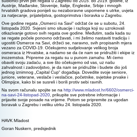
sudionici prvih pet regata u Zagrebu od 2015. do 2019. godine, iz
Austrije, Mađarske, Slovenije, Italije, Engleske, Srbije i mnogih
hrvatskih gradova ponijeli su nezaboravne uspomene s utrke, uvjeta
za natjecanje, prijateljstva, gostoprimstva i boravka u Zagrebu.
Ove godine regata „Osmerci na Savi“ održat će se u subotu, 24.
listopada 2020. Svjesni smo situacije i razloga koji su uzrokovali
otkazivanje gotovo svih regata ove godine. Međutim, sada kada su
se regate počele ponovno održavati, i mi želimo nastaviti tradiciju i
ugostiti Osmerce na Savi, držeći se, naravno, svih propisanih mjera
vezano za COVID-19. Očekujemo sudjelovanje velikog broja
osmeraca iz Hrvatske, a nadamo se da će nam se pridružiti i ekipe iz
inozemstva. Pripreme za regatu su u punom zamahu. Mi ćemo
obaviti svoju zadaću, a sve što očekujemo od vas, uz našu
zahvalnost i zadovoljstvo, je da nam se pridružite i budete dio još
jednog iznimnog „Capital Cup“ događaja. Dovedite svoje seniore,
juniore, veterane, veslače i veslačice, početnike, svjetske prvake i
Olimpijce, kako bi se susreli i borili protiv sebi ravnih.
Na svom računalu spojite se na
http://www.mladost.hr/6602/osmerci-
na-savi-24-listopad-2020
, prikupite sve potrebne informacije i
prijavite svoje posade na vrijeme. Potom se pripremite za ugodan
boravak u Zagrebu i veliku utrku 24. listopada 2020.
HAVK Mladost
Goran Nuskern, predsjednik