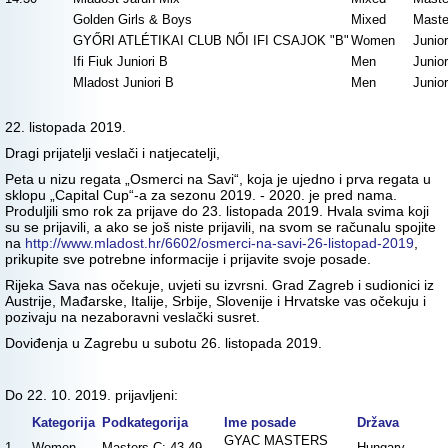
Golden Girls & Boys
Mixed
Maste
GYŐRI ATLÉTIKAI CLUB NŐI IFI CSAJOK "B"
Women
Junio
Ifi Fiuk Juniori B
Men
Junio
Mladost Juniori B
Men
Junio
22. listopada 2019.
Dragi prijatelji veslači i natjecatelji,
Peta u nizu regata „Osmerci na Savi“, koja je ujedno i prva regata u
sklopu „Capital Cup“-a za sezonu 2019. - 2020. je pred nama.
Produljili smo rok za prijave do 23. listopada 2019. Hvala svima koji
su se prijavili, a ako se još niste prijavili, na svom se računalu spojite
na
http://www.mladost.hr/6602/osmerci-na-savi-26-listopad-2019
,
prikupite sve potrebne informacije i prijavite svoje posade.
Rijeka Sava nas očekuje, uvjeti su izvrsni. Grad Zagreb i sudionici iz
Austrije, Mađarske, Italije, Srbije, Slovenije i Hrvatske vas očekuju i
pozivaju na nezaboravni veslački susret.
Doviđenja u Zagrebu u subotu 26. listopada 2019.
Do 22. 10. 2019. prijavljeni:
Kategorija
Podkategorija
Ime posade
Država
GYAC MASTERS
1.
Women
Masters C: 43-49
Hungary