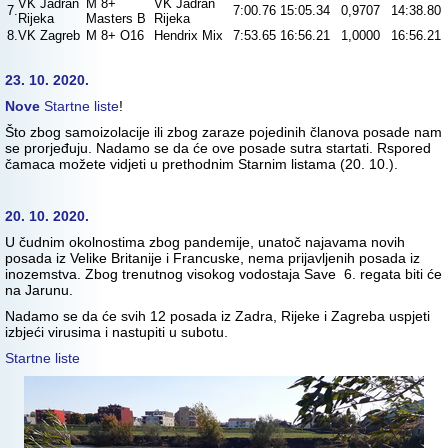
VK Jadran
M 8+
VK Jadran
7.
7:00.76
15:05.34
0,9707
14:38.80
Rijeka
Masters B
Rijeka
8.
VK Zagreb
M 8+ O16
Hendrix Mix
7:53.65
16:56.21
1,0000
16:56.21
23. 10. 2020.
Nove
Startne liste
!
Što zbog samoizolacije ili zbog zaraze pojedinih članova posade nam
se prorjeđuju. Nadamo se da će ove posade sutra startati. Rspored
čamaca možete vidjeti u prethodnim Starnim listama (20. 10.).
20. 10. 2020.
U čudnim okolnostima zbog pandemije, unatoč najavama novih
posada iz Velike Britanije i Francuske, nema prijavljenih posada iz
inozemstva. Zbog trenutnog visokog vodostaja Save 6. regata biti će
na Jarunu.
Nadamo se da će svih 12 posada iz Zadra, Rijeke i Zagreba uspjeti
izbjeći virusima i nastupiti u subotu.
Startne liste