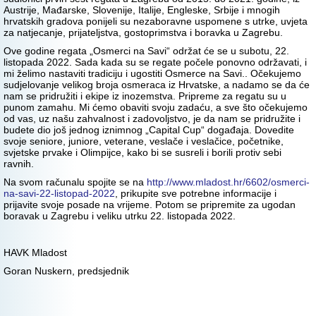
Austrije, Mađarske, Slovenije, Italije, Engleske, Srbije i mnogih
hrvatskih gradova ponijeli su nezaboravne uspomene s utrke, uvjeta
za natjecanje, prijateljstva, gostoprimstva i boravka u Zagrebu.
Ove godine regata „Osmerci na Savi“ održat će se u subotu, 22.
listopada 2022. Sada kada su se regate počele ponovno održavati, i
mi želimo nastaviti tradiciju i ugostiti Osmerce na Savi.. Očekujemo
sudjelovanje velikog broja osmeraca iz Hrvatske, a nadamo se da će
nam se pridružiti i ekipe iz inozemstva. Pripreme za regatu su u
punom zamahu. Mi ćemo obaviti svoju zadaću, a sve što očekujemo
od vas, uz našu zahvalnost i zadovoljstvo, je da nam se pridružite i
budete dio još jednog iznimnog „Capital Cup“ događaja. Dovedite
svoje seniore, juniore, veterane, veslače i veslačice, početnike,
svjetske prvake i Olimpijce, kako bi se susreli i borili protiv sebi
ravnih.
Na svom računalu spojite se na
http://www.mladost.hr/6602/osmerci-
na-savi-22-listopad-2022
, prikupite sve potrebne informacije i
prijavite svoje posade na vrijeme. Potom se pripremite za ugodan
boravak u Zagrebu i veliku utrku 22. listopada 2022.
HAVK Mladost
Goran Nuskern, predsjednik