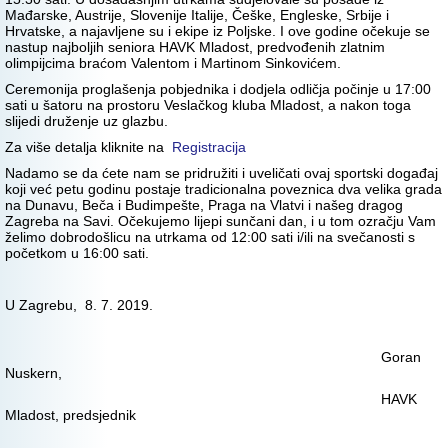
Mađarske, Austrije, Slovenije Italije, Češke, Engleske, Srbije i
Hrvatske, a najavljene su i ekipe iz Poljske. I ove godine očekuje se
nastup najboljih seniora HAVK Mladost, predvođenih zlatnim
olimpijcima braćom Valentom i Martinom Sinkovićem.
Ceremonija proglašenja pobjednika i dodjela odličja počinje u 17:00
sati u šatoru na prostoru Veslačkog kluba Mladost, a nakon toga
slijedi druženje uz glazbu.
Za više detalja kliknite na
Registracija
Nadamo se da ćete nam se pridružiti i uveličati ovaj sportski događaj
koji već petu godinu postaje tradicionalna poveznica dva velika grada
na Dunavu, Beča i Budimpešte, Praga na Vlatvi i našeg dragog
Zagreba na Savi. Očekujemo lijepi sunčani dan, i u tom ozračju Vam
želimo dobrodošlicu na utrkama od 12:00 sati i/ili na svečanosti s
početkom u 16:00 sati.
U Zagrebu, 8. 7. 2019.
Goran
Nuskern,
HAVK
Mladost, predsjednik