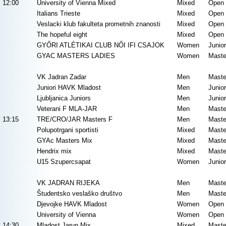
12:00
University of Vienna Mixed
Mixed
Open 
Italians Trieste
Mixed
Open 
Veslacki klub fakulteta prometnih znanosti
Mixed
Open 
The hopeful eight
Mixed
Open 
GYŐRI ATLÉTIKAI CLUB NŐI IFI CSAJOK
Women
Junio
GYAC MASTERS LADIES
Women
Maste
VK Jadran Zadar
Men
Maste
Juniori HAVK Mladost
Men
Junio
Ljubljanica Juniors
Men
Junio
Veterani F MLA-JAR
Men
Maste
13:15
TRE/CRO/JAR Masters F
Men
Maste
Polupotrgani sportisti
Mixed
Maste
GYAc Masters Mix
Mixed
Maste
Hendrix mix
Mixed
Maste
U15 Szupercsapat
Women
Junio
VK JADRAN RIJEKA
Men
Maste
Študentsko veslaško društvo
Men
Maste
Djevojke HAVK Mladost
Women
Open 
University of Vienna
Women
Open 
14:30
Mladost Jarun Mix
Mixed
Maste