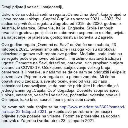
Dragi prijatelji veslači i natjecatelji,
Uskoro će se održati sedma regata „Osmerci na Savi“, koja je ujedno
i prva regata u sklopu „Capital Cup“-a za sezonu 2021. - 2022. Svi
sudionici prvih šest regata u Zagrebu od 2015. do 2020. godine, iz
Austrije, Mađarske, Slovenije, Italije, Engleske, Srbije i mnogih
hrvatskih gradova ponijeli su nezaboravne uspomene s utrke, uvjeta
za natjecanje, prijateljstva, gostoprimstva i boravka u Zagrebu.
Ove godine regata „Osmerci na Savi“ održat će se u subotu, 23.
listopada 2021. Svjesni smo situacije i razloga koji su uzrokovali
otkazivanje gotovo svih regata ove godine. Međutim, sada kada su
se regate počele ponovno održavati, i mi želimo nastaviti tradiciju i
ugostiti Osmerce na Savi, držeći se, naravno, svih propisanih mjera
vezano za COVID-19. Očekujemo sudjelovanje velikog broja
osmeraca iz Hrvatske, a nadamo se da će nam se pridružiti i ekipe iz
inozemstva. Pripreme za regatu su u punom zamahu. Mi ćemo
obaviti svoju zadaću, a sve što očekujemo od vas, uz našu
zahvalnost i zadovoljstvo, je da nam se pridružite i budete dio još
jednog iznimnog „Capital Cup“ događaja. Dovedite svoje seniore,
juniore, veterane, veslače i veslačice, početnike, svjetske prvake i
Olimpijce, kako bi se susreli i borili protiv sebi ravnih.
Na svom računalu spojite se na
http://www.mladost.hr/6602/osmerci-
na-savi-23-listopad-2021
, prikupite sve potrebne informacije i
prijavite svoje posade na vrijeme. Potom se pripremite za ugodan
boravak u Zagrebu i veliku utrku 23. listopada 2021.