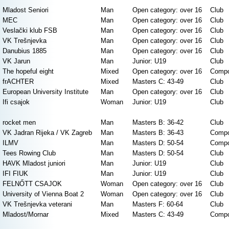
Mladost Seniori
Man
Open category: over 16
Club
MEC
Man
Open category: over 16
Club
Veslački klub FSB
Man
Open category: over 16
Club
VK Trešnjevka
Man
Open category: over 16
Club
Danubius 1885
Man
Open category: over 16
Club
VK Jarun
Man
Junior: U19
Club
The hopeful eight
Mixed
Open category: over 16
Compo
frACHTER
Mixed
Masters C: 43-49
Club
European University Institute
Man
Open category: over 16
Club
Ifi csajok
Woman
Junior: U19
Club
rocket men
Man
Masters B: 36-42
Club
VK Jadran Rijeka / VK Zagreb
Man
Masters B: 36-43
Compo
ILMV
Man
Masters D: 50-54
Compo
Tees Rowing Club
Man
Masters D: 50-54
Club
HAVK Mladost juniori
Man
Junior: U19
Club
IFI FIUK
Man
Junior: U19
Club
FELNŐTT CSAJOK
Woman
Open category: over 16
Club
University of Vienna Boat 2
Woman
Open category: over 16
Club
VK Trešnjevka veterani
Man
Masters F: 60-64
Club
Mladost/Mornar
Mixed
Masters C: 43-49
Compo