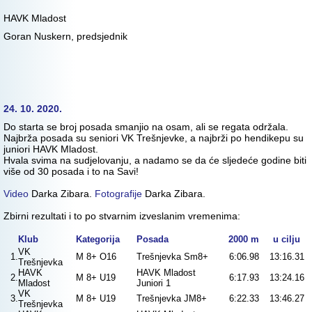
HAVK Mladost
Goran Nuskern, predsjednik
24. 10. 2020.
Do starta se broj posada smanjio na osam, ali se regata održala.
Najbrža posada su seniori VK Trešnjevke, a najbrži po hendikepu su
juniori HAVK Mladost.
Hvala svima na sudjelovanju, a nadamo se da će sljedeće godine biti
više od 30 posada i to na Savi!
Video
Darka Zibara.
Fotografije
Darka Zibara.
Zbirni rezultati i to po stvarnim izveslanim vremenima:
Klub
Kategorija
Posada
2000 m
u cilju
VK
1.
M 8+ O16
Trešnjevka Sm8+
6:06.98
13:16.31
Trešnjevka
HAVK
HAVK Mladost
2.
M 8+ U19
6:17.93
13:24.16
Mladost
Juniori 1
VK
3.
M 8+ U19
Trešnjevka JM8+
6:22.33
13:46.27
Trešnjevka