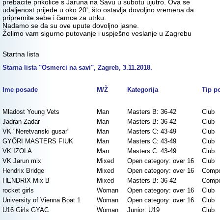
prebacite prikolice s Jaruna na Savu u subotu ujutro. Ova se
udaljenost prijeđe u oko 20', što ostavlja dovoljno vremena da
pripremite sebe i čamce za utrku.
Nadamo se da su ove upute dovoljno jasne.
Želimo vam sigurno putovanje i uspješno veslanje u Zagrebu
Startna lista
Starna lista "Osmerci na savi", Zagreb, 3.11.2018.
Ime posade
M/Ž
Kategorija
Tip p
Mladost Young Vets
Man
Masters B: 36-42
Club
Jadran Zadar
Man
Masters B: 36-42
Club
VK "Neretvanski gusar"
Man
Masters C: 43-49
Club
GYŐRI MASTERS FIUK
Man
Masters C: 43-49
Club
VK IZOLA
Man
Masters C: 43-49
Club
VK Jarun mix
Mixed
Open category: over 16
Club
Hendrix Bridge
Mixed
Open category: over 16
Compo
HENDRIX Mix B
Mixed
Masters B: 36-42
Compo
rocket girls
Woman
Open category: over 16
Club
University of Vienna Boat 1
Woman
Open category: over 16
Club
U16 Girls GYAC
Woman
Junior: U19
Club