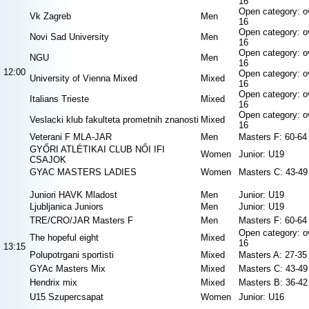
16
Open category: o
Vk Zagreb
Men
16
Open category: o
Novi Sad University
Men
16
Open category: o
NGU
Men
16
12:00
Open category: o
University of Vienna Mixed
Mixed
16
Open category: o
Italians Trieste
Mixed
16
Open category: o
Veslacki klub fakulteta prometnih znanosti
Mixed
16
Veterani F MLA-JAR
Men
Masters F: 60-64
GYŐRI ATLÉTIKAI CLUB NŐI IFI
Women
Junior: U19
CSAJOK
GYAC MASTERS LADIES
Women
Masters C: 43-49
Juniori HAVK Mladost
Men
Junior: U19
Ljubljanica Juniors
Men
Junior: U19
TRE/CRO/JAR Masters F
Men
Masters F: 60-64
Open category: o
The hopeful eight
Mixed
16
13:15
Polupotrgani sportisti
Mixed
Masters A: 27-35
GYAc Masters Mix
Mixed
Masters C: 43-49
Hendrix mix
Mixed
Masters B: 36-42
U15 Szupercsapat
Women
Junior: U16