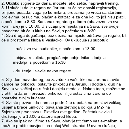
2. Ukoliko stignete za dana, možete, ako želite, napraviti trening.
3. U slučaju da je regata na Jarunu, tu će se obaviti registracija,
izmjene posada, vaganje kormilara, preuzimanje vreća sa startnim
brojevima, prslucima, plaćanje kotizacije za one koji to još nisu platili,
s početkom u 8:30. Sastanak regatnog odbora (obavezno za sve
kormilare) je u 10:00. U slučaju premještanja na Savu, sve ovdje
navedeno bit će u klubu na Savi, s početkom u 8:30.
4. Sva druga događanja, bez obzira na mjesto održavanja regate, bit
će u prostorima kluba u Veslačkoj. Ov uključuje (u subotu):
- ručak za sve sudionike, s početkom u 13:00
- objava rezultata, proglašenje pobjednika i dodjela
medalja, s početkom u 16:30
- druženje i slavlje nakon regate
5. Slijedom navedenog, po završetku vaše trke na Jarunu stavite
čamce na prikolicu, ostavite prikolicu na Jarunu, i dođite u klub na
Savu u veslačkoj na ručak i dosjelu medalja. Nakon toga, možete se
vratiti na Jarun i preuzeti prikolicu, ili ju ostaviti na Jarunu do
povratka svojim kućama.
6. Svi ste pozvani da nam se pridružite u petak na proslavi velikog
uspjeha braće Sinković, osvajanja zletnoga odličja u M2- na
Svjetskom prvenstvu u Plovdivu ove godine. Početak slavlja i
druženja je u 18:00 u šatoru ispred kluba.
7. Ako se ipak odlučimo za Savu, obavijestit ćemo vas e-mailom, a
možete pratiti obavijesti na našoj Web stranici. U ovom slučaju,