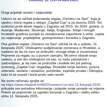
ZAGREB, 11. LISTOPADA 2025.
Dragi prijatelji veslači i natjecatelji,
Uskoro će se održati jedanaesta regata „Osmerci na Savi“, koja je
ujedno i treća regata u sklopu „Capital Cup“-a za sezonu 2025. Svi
sudionici prvih deset regata u Zagrebu od 2015. do 2024. godine, iz
Austrije, Mađarske, Slovenije, Italije, Engleske, Srbije i mnogih
hrvatskih gradova ponijeli su nezaboravne uspomene s utrke, uvjeta
za natjecanje, prijateljstva, gostoprimstva i boravka u Zagrebu.
Ove godine regata „Osmerci na Savi“ održat će se u subotu, 11.
listopada 2025. Očekujemo sudjelovanje osmeraca iz Hrvatske, a
nadamo se da će nam se pridružiti i mnoge ekipe iz inozemstva.
Pripreme za regatu su u punom zamahu. Mi ćemo obaviti svoju
zadaću, a sve što očekujemo od vas, uz našu zahvalnost i
zadovoljstvo, je da nam se pridružite i budete dio još jednog
iznimnog „Capital Cup“ događaja. Dovedite svoje seniore, juniore,
veterane, veslače i veslačice, početnike, svjetske prvake i Olimpijce,
kako bi se susreli i borili protiv sebi ravnih.
Na svom računalu spojite se
na
https://www.mladost.hr/6602/osmerci-na-savi-11-listopad-2025
,
prikupite sve potrebne informacije i prijavite svoje posade na vrijeme.
Potom se pripremite za ugodan boravak u Zagrebu i zeliku veliku
utrku 11. listopada 2025.