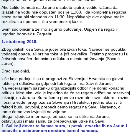
Ako želite trenirati na Jarunu u subotu ujutro, vodite računa da
izlazak na vodu nije dopušten poslije 11:00, i da kompletna regatna
staza treba biti slobodna do 11:30. Nepoštivanje ove objave može
rezultirati u opomeni, ili u vremenskoj kazni.
Svim sudionicima želimo sigurno putovanje, Uspjeh na regati i
ugodan boravak u Zagrebu.
1. studenog 2018.
Zbog obilnih kiša Sava je jučer bila izvan toka. Navečer se povukla,
vodostaj opada, ali brzina toka je još prevelika. Pratimo prognozu i u
četvrtak navečer donosimo odluku o mjestu održavanja (Sava ili
Jarun).
Dragi sudionici,
kiše koje padaju ili su u prognozi za Sloveniju i Hrvatsku su glavni
faktor pri odlučivanju gdje održati tegatu - na Savi ili Jarunu.
Na večerašnjem sastanku organizacijski odbor nije donio konačnu
odluku. Međutim, vrlo je izgledno da će se regata odžati na rezervnoj
lokaciji, na Jarunu. Sutra ćemo ponovo razmotriti sve faktore - razinu
i brzinu vode, prognozu za Sloveniju i Hrvatsku, i jedino ako svi ti
faktori budu povoljni, prebacit ćemo regatu na Savu. Naravno, o
tome ćemo vas izvjestiti na vrijeme.
Stoga, sljedeće informacije odnose se na utrku na Jarunu,
ostavljajući i malu šansu za prebacivanje utrke na Savu:
1.
Svi koji dovozite čamce sutra, u petak, otvezite ih na Jarun i
ostavite u osiguranom prostoru ispred hangara.