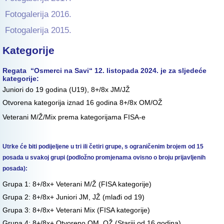
Fotogalerija 2016.
Fotogalerija 2015.
Kategorije
Regata “Osmerci na Savi“ 12. listopada 2024. je za sljedeće
kategorije:
Juniori do 19 godina (U19), 8+/8x JM/JŽ
Otvorena kategorija iznad 16 godina 8+/8x OM/OŽ
Veterani M/Ž/Mix prema kategorijama FISA-e
Utrke će biti podijeljene u tri ili četiri grupe, s ograničenim brojem od 15
posada u svakoj grupi (podložno promjenama ovisno o broju prijavljenih
posada):
Grupa 1: 8+/8x+ Veterani M/Ž (FISA kategorije)
Grupa 2: 8+/8x+ Juniori JM, JŽ (mlađi od 19)
Grupa 3: 8+/8x+ Veterani Mix (FISA kategorije)
Grupa 4: 8+/8x+ Otvoreno OM, OŽ (Stariji od 16 godina)