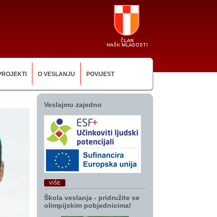
PROJEKTI
O VESLANJU
POVIJEST
Veslajmo zajedno
VIŠE
Škola veslanja ‑ pridružite se
olimpijskim pobjednicima!