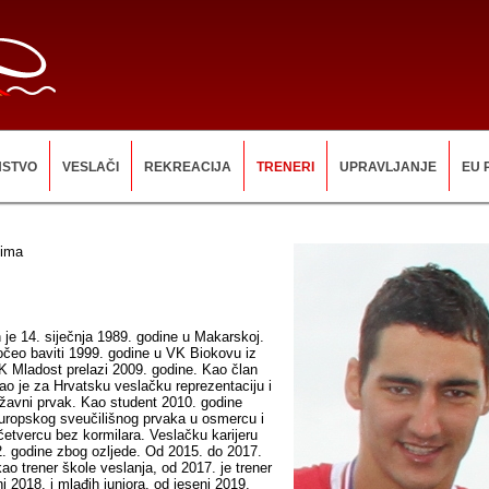
NSTVO
VESLAČI
REKREACIJA
TRENERI
UPRAVLJANJE
EU 
čima
n je 14. siječnja 1989. godine u Makarskoj.
čeo baviti 1999. godine u VK Biokovu iz
 Mladost prelazi 2009. godine. Kao član
ao je za Hrvatsku veslačku reprezentaciju i
državni prvak. Kao student 2010. godine
uropskog sveučilišnog prvaka u osmercu i
četvercu bez kormilara. Veslačku karijeru
2. godine zbog ozljede. Od 2015. do 2017.
kao trener škole veslanja, od 2017. je trener
i 2018. i mlađih juniora, od jeseni 2019.