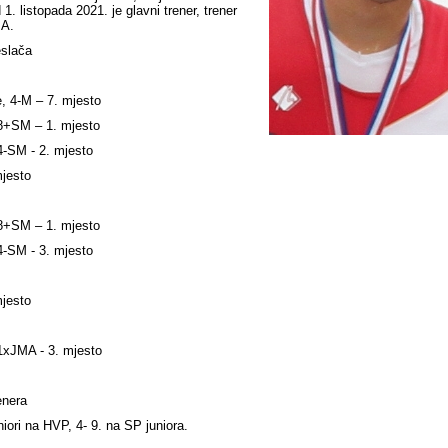
 1. listopada 2021. je glavni trener, trener
 A.
eslača
, 4-M – 7. mjesto
8+SM – 1. mjesto
-SM - 2. mjesto
jesto
8+SM – 1. mjesto
-SM - 3. mjesto
jesto
1xJMA - 3. mjesto
renera
uniori na HVP, 4- 9. na SP juniora.