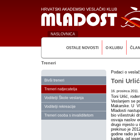
NASLOVNICA
OSTALE NOVOSTI
O KLUBU
ČLA
Treneri
Podaci o vesla
Toni Urlić
Bivši treneri
Treneri natjecatelja
16. prosinca 2011.
Toni Urlić, rođe
Voditelji Škole veslanja
Veslanjem se po
Makarske. U VK
Voditelji rekreacije
Mladosti nastup
bio višestruki 
Treneri osoba s invaliditetom
osvaja naslov e
drugo mjesto u 
prekinuo je 201
godine radio je 
kadeta, od jesen