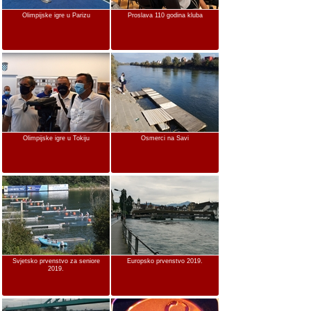
Olimpijske igre u Parizu
Proslava 110 godina kluba
Olimpijske igre u Tokiju
Osmerci na Savi
Svjetsko prvenstvo za seniore
Europsko prvenstvo 2019.
2019.