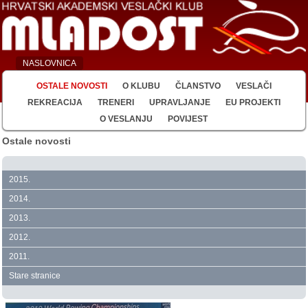
NASLOVNICA
OSTALE NOVOSTI
O KLUBU
ČLANSTVO
VESLAČI
REKREACIJA
TRENERI
UPRAVLJANJE
EU PROJEKTI
O VESLANJU
POVIJEST
Ostale novosti
2015.
2014.
2013.
2012.
2011.
Stare stranice