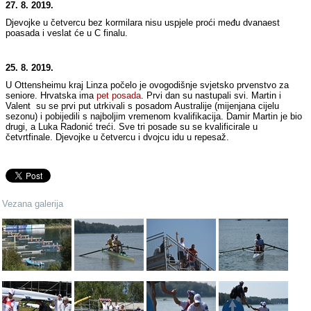
27. 8. 2019.
Djevojke u četvercu bez kormilara nisu uspjele proći među dvanaest
poasada i veslat će u C finalu.
25. 8. 2019.
U Ottensheimu kraj Linza počelo je ovogodišnje svjetsko prvenstvo za
seniore. Hrvatska ima
pet posada
. Prvi dan su nastupali svi. Martin i
Valent su se prvi put utrkivali s posadom Australije (mijenjana cijelu
sezonu) i pobijedili s najboljim vremenom kvalifikacija. Damir Martin je bio
drugi, a Luka Radonić treći. Sve tri posade su se kvalificirale u
četvrtfinale. Djevojke u četvercu i dvojcu idu u repesaž.
Vezana galerija