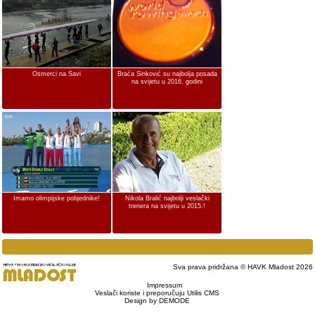
Osmerci na Savi
Braća Sinković su najbolja posada
na svijetu u 2016. godini
Imamo olimpijske pobjednike!
Nikola Bralić najbolji veslački
trenera na svijetu u 2015.!
Sva prava pridržana © HAVK Mladost 2026
Impressum
Veslači koriste i preporučuju Utilis CMS
Design by DEMODE