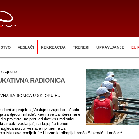
NSTVO
VESLAČI
REKREACIJA
TRENERI
UPRAVLJANJE
EU 
o zajedno
UKATIVNA RADIONICA
IVNA RADIONICA U SKLOPU EU
dionike projekta „Veslajmo zajedno – škola
nja za djecu i mlade“, kao i sve zainteresirane
i dio projekta, na prvu edukativnu radionicu,
i aspekt veslanja“, na kojoj će treneri
 izgleda razvoj veslača i priprema za
oja iskustva podijelit će i hrvatski olimpijci braća Sinković i Lončarić.