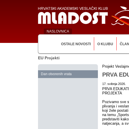
NASLOVNICA
OSTALE NOVOSTI
O KLUBU
ČLA
EU Projekti
Projekt Veslajm
PRVA ED
Dan otvorenih vrata
17. svibnja 2026.
PRVA EDUKAT
PROJEKTA
Pozivamo sve su
plivanja i vesla
koji žele postat
na temu „Sportsk
predstaviti kako
natjecanja, a sv