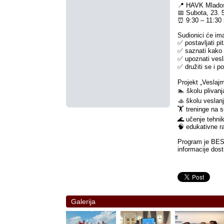
📍 HAVK Mlados
📅 Subota, 23. 
⏰ 9:30 – 11:30 
Sudionici će imat
✅ postavljati p
✅ saznati kako 
✅ upoznati vesla
✅ družiti se i p
Projekt „Veslajm
🏊 školu plivanj
🚣 školu veslan
🏋️ treninge na
🌊 učenje tehni
🧠 edukativne r
Program je BESP
informacije dos
Galerija