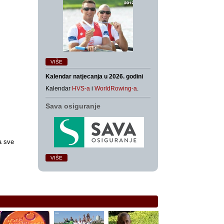
VIŠE
Kalendar natjecanja u 2026. godini
Kalendar
HVS-a
i
WorldRowing-a
.
Sava osiguranje
a sve
VIŠE