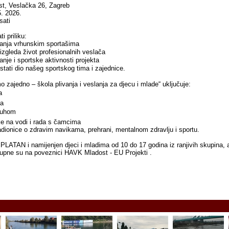
t, Veslačka 26, Zagreb
5. 2026.
sati
i priliku:
itanja vrhunskim sportašima
izgleda život profesionalnih veslača
nje i sportske aktivnosti projekta
ostati dio našeg sportskog tima i zajednice.
o zajedno – škola plivanja i veslanja za djecu i mlade“ uključuje:
a
ja
 suhom
ke na vodi i rada s čamcima
adionice o zdravim navikama, prehrani, mentalnom zdravlju i sportu.
LATAN i namijenjen djeci i mladima od 10 do 17 godina iz ranjivih skupina, 
tupne su na poveznici HAVK Mladost - EU Projekti .