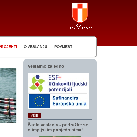
PROJEKTI
O VESLANJU
POVIJEST
Veslajmo zajedno
VIŠE
Škola veslanja ‑ pridružite se
olimpijskim pobjednicima!