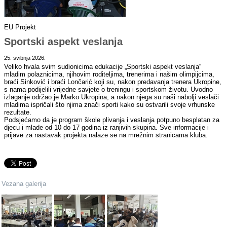
EU Projekt
Sportski aspekt veslanja
25. svibnja 2026.
Veliko hvala svim sudionicima edukacije „Sportski aspekt veslanja“
mladim polaznicima, njihovim roditeljima, trenerima i našim olimpijcima,
braći Sinković i braći Lončarić koji su, nakon predavanja trenera Ukropine,
s nama podijelili vrijedne savjete o treningu i sportskom životu. Uvodno
izlaganje održao je Marko Ukropina, a nakon njega su naši nabolji veslači
mladima ispričali što njima znači sporti kako su ostvarili svoje vrhunske
rezultate.
Podsjećamo da je program škole plivanja i veslanja potpuno besplatan za
djecu i mlade od 10 do 17 godina iz ranjivih skupina. Sve informacije i
prijave za nastavak projekta nalaze se na mrežnim stranicama kluba.
Vezana galerija