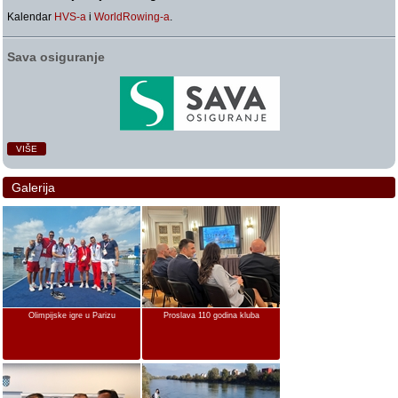
Kalendar
HVS-a
i
WorldRowing-a
.
Sava osiguranje
VIŠE
Galerija
Olimpijske igre u Parizu
Proslava 110 godina kluba