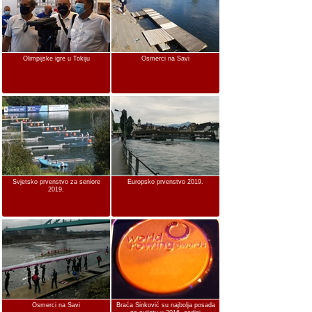
Olimpijske igre u Tokiju
Osmerci na Savi
Svjetsko prvenstvo za seniore
Europsko prvenstvo 2019.
2019.
Osmerci na Savi
Braća Sinković su najbolja posada