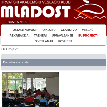
NASLOVNICA
OSTALE NOVOSTI
O KLUBU
ČLANSTVO
VESLAČI
REKREACIJA
TRENERI
UPRAVLJANJE
EU PROJEKTI
O VESLANJU
POVIJEST
EU Projekti
Dan otvorenih vrata