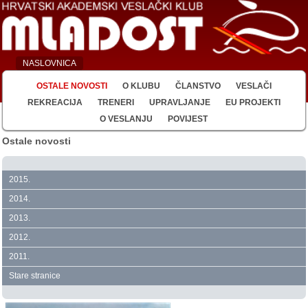
NASLOVNICA
OSTALE NOVOSTI
O KLUBU
ČLANSTVO
VESLAČI
REKREACIJA
TRENERI
UPRAVLJANJE
EU PROJEKTI
O VESLANJU
POVIJEST
Ostale novosti
2015.
2014.
2013.
2012.
2011.
Stare stranice