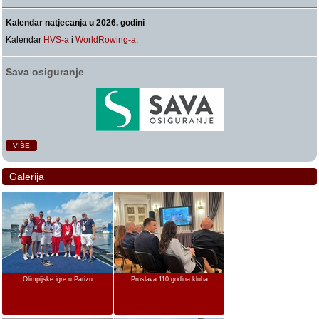
Kalendar natjecanja u 2026. godini
Kalendar
HVS-a
i
WorldRowing-a
.
Sava osiguranje
VIŠE
Galerija
Olimpijske igre u Parizu
Proslava 110 godina kluba