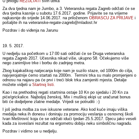
U prilogu
REZULTATI
svih utrka
Za dva tjedna nam je Jumbo, a 3. Veteranska regata Zagreb održati će se
dva tjedna kasnije u subotu 17.6.2017. godine. Prijavite se na vrijeme
najkasnije do srijede 14.06.2017. na priloženom
OBRASCU ZA PRIJAVE
i
pošaljite ih na veteranske-regate-zagreb@mladost.hr
Pozdrav i do viđenja na Jarunu
19. 5. 2017.
U nedjelju sa početkom u 17:00 sati održati će se Druga veteranska
regata Zagreb 2017. Učesnika nikad više, ukupno 58. Očekujemo više
nego zanimljive trke i borbu do zadnjeg metra.
Zbog kajakaškog natjecanja koje nam je suzilo staze, od 1000m do cilja,
najvjerojatnije ćemo startati na 2000m. Termini trka su malo promjenjeni o
odnosu na najavu pa će prvi i treći blok trka zamjeniti mjesta. Detalje
možete vidjeti u
Startnoj listi.
Kao i na prethodnoj regati startnina ostaje 10 Kn po sjedalu i 20 Kn za
piće/grickalice. Najboljoj ženskoj, Mix i muškoj ekipi uz uračunat bonus
biti će dodjeljene zlatne medalje. Vrijedi se potruditi :-)
I još jedna molba za sve iskusne veterane. Ako kod kuće imaju viška
medalja neka ih donesu i doniraju za promociju veslanja u osnovnoj školi
Ivan Meštrović koja će se održati idući tjedan 25.5.2017. Djecu jako veseli
kada za isveslani rezultat na ergometru dobiju neku simboličnu nagradu.
Pozdrav i vidimo se u nedjelju.