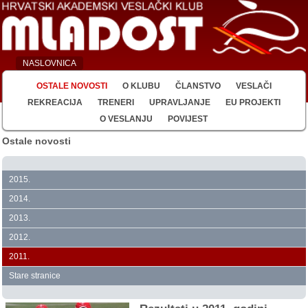
NASLOVNICA
OSTALE NOVOSTI
O KLUBU
ČLANSTVO
VESLAČI
REKREACIJA
TRENERI
UPRAVLJANJE
EU PROJEKTI
O VESLANJU
POVIJEST
Ostale novosti
2015.
2014.
2013.
2012.
2011.
Stare stranice