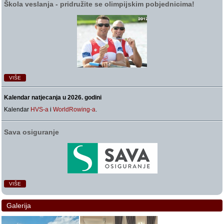
Škola veslanja ‑ pridružite se olimpijskim pobjednicima!
VIŠE
Kalendar natjecanja u 2026. godini
Kalendar
HVS-a
i
WorldRowing-a
.
Sava osiguranje
VIŠE
Galerija