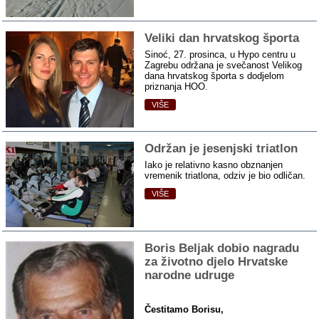
Veliki dan hrvatskog športa
Sinoć, 27. prosinca, u Hypo centru u
Zagrebu održana je svečanost Velikog
dana hrvatskog športa s dodjelom
priznanja HOO.
VIŠE
Održan je jesenjski triatlon
Iako je relativno kasno obznanjen
vremenik triatlona, odziv je bio odličan.
VIŠE
Boris Beljak dobio nagradu
za životno djelo Hrvatske
narodne udruge
Čestitamo Borisu,