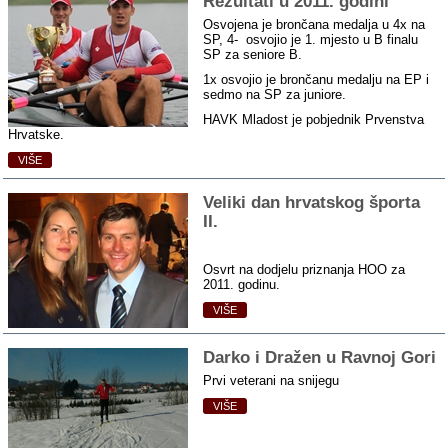
Rezultati u 2011. godini
Osvojena je brončana medalja u 4x na
SP, 4- osvojio je 1. mjesto u B finalu
SP za seniore B.
1x osvojio je brončanu medalju na EP i
sedmo na SP za juniore.
HAVK Mladost je pobjednik Prvenstva
Hrvatske.
VIŠE
Veliki dan hrvatskog športa
II.
Osvrt na dodjelu priznanja HOO za
2011. godinu.
VIŠE
Darko i Dražen u Ravnoj Gori
Prvi veterani na snijegu
VIŠE