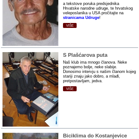
a tekstove poruka predsjednika
Hrvatske narodne udruge, te hrvatskog
veleposlanika u USA pročitajte na
stranicama Udruge
!
VIŠE
S Plašćarova puta
Naš klub ima mnogo članova. Neke
poznajemo bolje, neke slabije.
Donosimo intervju s našim članom kojeg
stariji znaju jako dobro, a mlađi,
pretpostavljam, jedva.
VIŠE
Biciklima do Kostanjevice