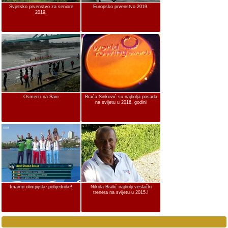
Svjetsko prvenstvo za seniore
Europsko prvenstvo 2019.
2019.
Osmerci na Savi
Braća Sinković su najbolja posada
na svijetu u 2016. godini
Imamo olimpijske pobjednike!
Nikola Bralić najbolji veslački
trenera na svijetu u 2015.!