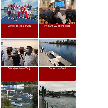
Olimpijske igre u Parizu
Proslava 110 godina kluba
Olimpijske igre u Tokiju
Osmerci na Savi