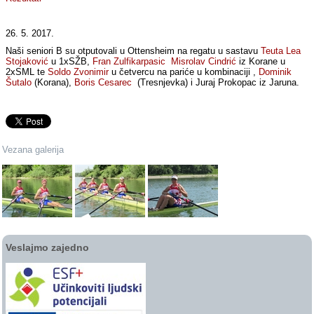
26. 5. 2017.
Naši seniori B su otputovali u Ottensheim na regatu u sastavu
Teuta Lea
Stojaković
u 1xSŽB,
Fran Zulfikarpasic
Misrolav Cindrić
iz Korane u
2xSML te
Soldo Zvonimir
u četvercu na pariće u kombinaciji ,
Dominik
Šutalo
(Korana),
Boris Cesarec
(Tresnjevka) i Juraj Prokopac iz Jaruna.
Vezana galerija
Veslajmo zajedno