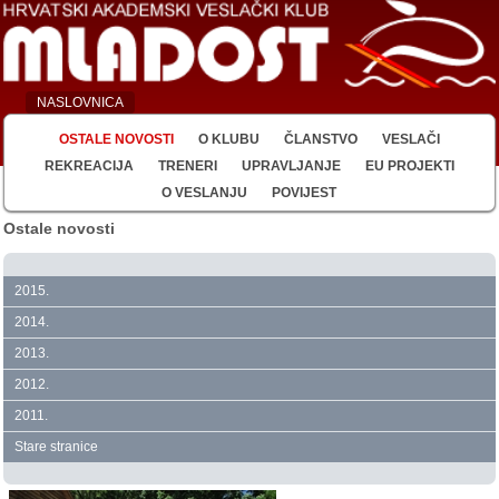
NASLOVNICA
OSTALE NOVOSTI
O KLUBU
ČLANSTVO
VESLAČI
REKREACIJA
TRENERI
UPRAVLJANJE
EU PROJEKTI
O VESLANJU
POVIJEST
Ostale novosti
2015.
2014.
2013.
2012.
2011.
Stare stranice