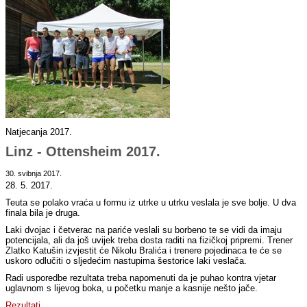
Natjecanja 2017.
Linz - Ottensheim 2017.
30. svibnja 2017.
28. 5. 2017.
Teuta se polako vraća u formu iz utrke u utrku veslala je sve bolje. U dva
finala bila je druga.
Laki dvojac i četverac na pariće veslali su borbeno te se vidi da imaju
potencijala, ali da još uvijek treba dosta raditi na fizičkoj pripremi. Trener
Zlatko Katušin izvjestit će Nikolu Bralića i trenere pojedinaca te će se
uskoro odlučiti o sljedećim nastupima šestorice laki veslača.
Radi usporedbe rezultata treba napomenuti da je puhao kontra vjetar
uglavnom s lijevog boka, u početku manje a kasnije nešto jače.
Rezultati