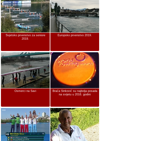
Svjetsko prvenstvo za seniore
Europsko prvenstvo 2019.
2019.
Osmerci na Savi
Braća Sinković su najbolja posada
na svijetu u 2016. godini