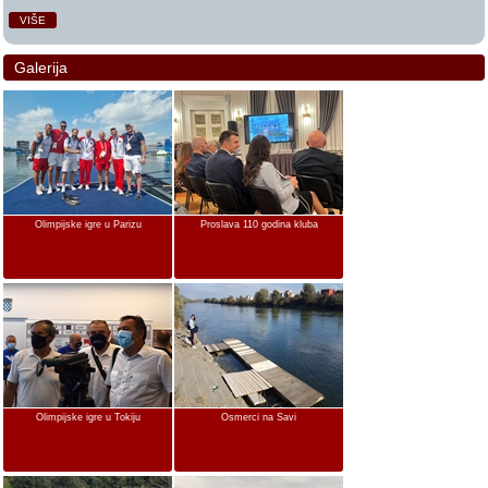
VIŠE
Galerija
Olimpijske igre u Parizu
Proslava 110 godina kluba
Olimpijske igre u Tokiju
Osmerci na Savi