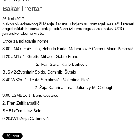
Bakar i "crta"
26. lipnja 2017.
Nakon viđednevnog čišćenja Jaruna u kojem su pomagali veslači i treneri
zagrebačkih klubova ipak je održana izborna regata za sastav U23 i
juniorske izborne vrste.
Utrke za polaganje norme:
8.00 JM4xLesić Filip, Habuda Karlo, Mahmutović Goran i Marin Perković
8.20 JM1x 1. Girotto Mihael i Gabre Frane
2. Ivan Šarić -Karlo Borković
BLSM2xZvonimir Soldo, Dominik Šutalo
8.40 WB2x 1. Teuta Stojaković i Valentina Pleić
2. Žaja Katarina Lara i Julia Ivy McCollough
9.00 LSMB1x 1. Boris Cesarec
2. Fran Zulfikarpašić
SMB1xTomislav Šain
9.20JW1xArija Cvitanović