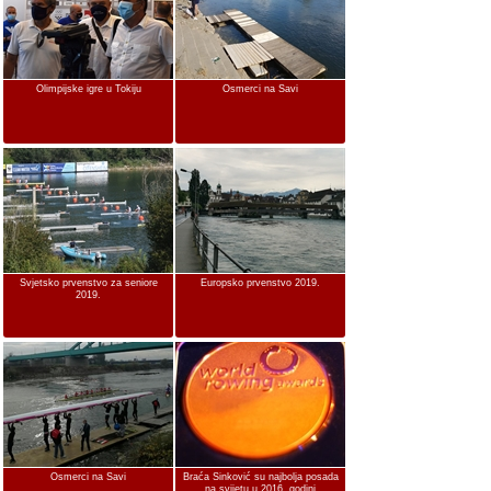
Olimpijske igre u Tokiju
Osmerci na Savi
Svjetsko prvenstvo za seniore
Europsko prvenstvo 2019.
2019.
Osmerci na Savi
Braća Sinković su najbolja posada
na svijetu u 2016. godini