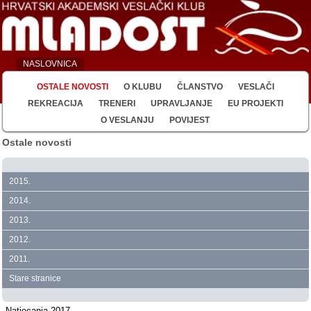
NASLOVNICA
OSTALE NOVOSTI
O KLUBU
ČLANSTVO
VESLAČI
REKREACIJA
TRENERI
UPRAVLJANJE
EU PROJEKTI
O VESLANJU
POVIJEST
Ostale novosti
2015.
2014.
2013.
2012.
2011.
Stare stranice
Natjecanja 2017.