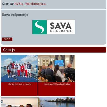
Kalendar
HVS-a
i
WorldRowing-a
.
Sava osiguranje
VIŠE
Galerija
Olimpijske igre u Parizu
Proslava 110 godina kluba