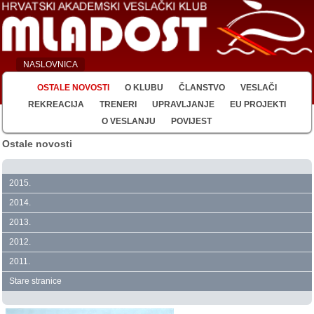
NASLOVNICA
OSTALE NOVOSTI
O KLUBU
ČLANSTVO
VESLAČI
REKREACIJA
TRENERI
UPRAVLJANJE
EU PROJEKTI
O VESLANJU
POVIJEST
Ostale novosti
2015.
2014.
2013.
2012.
2011.
Stare stranice