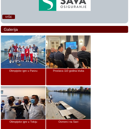
VIŠE
Galerija
Olimpijske igre u Parizu
Proslava 110 godina kluba
Olimpijske igre u Tokiju
Osmerci na Savi