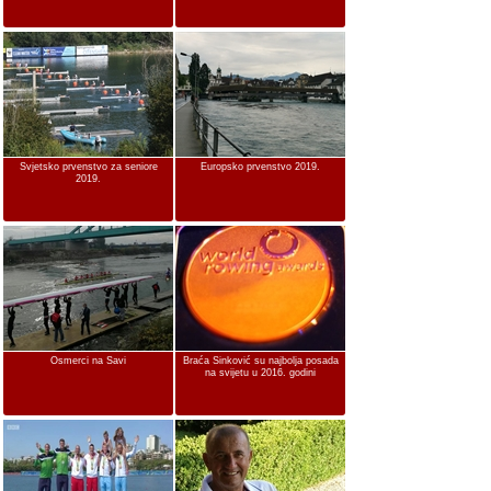
Svjetsko prvenstvo za seniore
Europsko prvenstvo 2019.
2019.
Osmerci na Savi
Braća Sinković su najbolja posada
na svijetu u 2016. godini