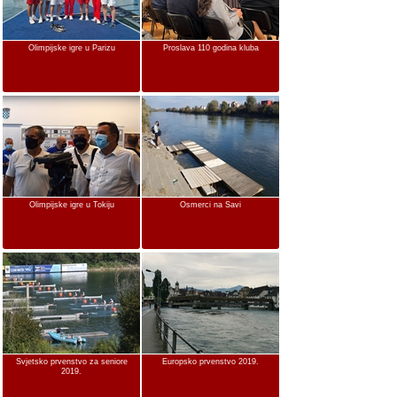
Olimpijske igre u Parizu
Proslava 110 godina kluba
Olimpijske igre u Tokiju
Osmerci na Savi
Svjetsko prvenstvo za seniore
Europsko prvenstvo 2019.
2019.