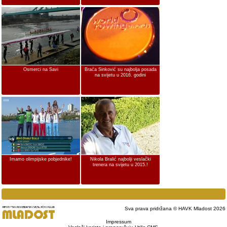
Osmerci na Savi
Braća Sinković su najbolja posada
na svijetu u 2016. godini
Imamo olimpijske pobjednike!
Nikola Bralić najbolji veslački
trenera na svijetu u 2015.!
Sva prava pridržana © HAVK Mladost 2026
Impressum