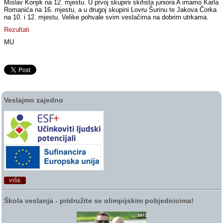
Mislav Konjik na 12. mjestu. U prvoj skupini skifista juniora A imamo Karla
Romanića na 16. mjestu, a u drugoj skupini Lovru Šurinu te Jakova Čorka
na 10. i 12. mjestu. Velike pohvale svim veslačima na dobrim utrkama.
Rezultati
MU
Veslajmo zajedno
VIŠE
Škola veslanja ‑ pridružite se olimpijskim pobjednicima!