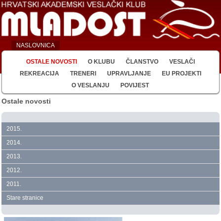
NASLOVNICA
OSTALE NOVOSTI
O KLUBU
ČLANSTVO
VESLAČI
REKREACIJA
TRENERI
UPRAVLJANJE
EU PROJEKTI
O VESLANJU
POVIJEST
Ostale novosti
2015.
2014.
2013.
2012.
2011.
Stare stranice