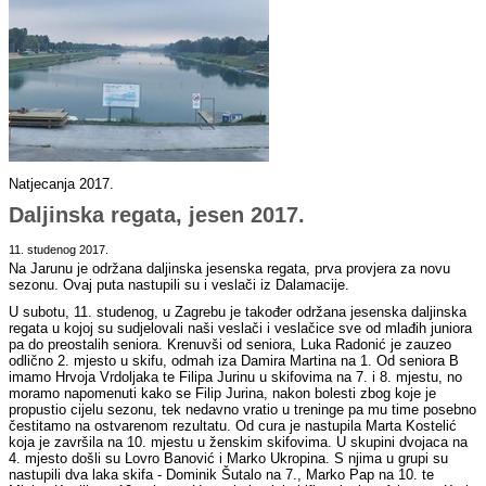
Natjecanja 2017.
Daljinska regata, jesen 2017.
11. studenog 2017.
Na Jarunu je održana daljinska jesenska regata, prva provjera za novu
sezonu. Ovaj puta nastupili su i veslači iz Dalamacije.
U subotu, 11. studenog, u Zagrebu je također održana jesenska daljinska
regata u kojoj su sudjelovali naši veslači i veslačice sve od mlađih juniora
pa do preostalih seniora. Krenuvši od seniora, Luka Radonić je zauzeo
odlično 2. mjesto u skifu, odmah iza Damira Martina na 1. Od seniora B
imamo Hrvoja Vrdoljaka te Filipa Jurinu u skifovima na 7. i 8. mjestu, no
moramo napomenuti kako se Filip Jurina, nakon bolesti zbog koje je
propustio cijelu sezonu, tek nedavno vratio u treninge pa mu time posebno
čestitamo na ostvarenom rezultatu. Od cura je nastupila Marta Kostelić
koja je završila na 10. mjestu u ženskim skifovima. U skupini dvojaca na
4. mjesto došli su Lovro Banović i Marko Ukropina. S njima u grupi su
nastupili dva laka skifa - Dominik Šutalo na 7., Marko Pap na 10. te