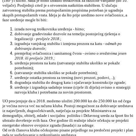
(180°) i slično. Sada je bitno izraditi troškovnik za različite varijante (do 10.
veljače). Posljednji crtež je s otvorenim natkritim stubištem. U slučaju
zatvorenog stubišta prema protupožarnim propisima potreban je ugradnja
skupih protupožarnih vrata. Ideja je da što prije uredimo nove svlačionice, a
faze uređenje mogle bi biti:
izrada novog troškovnika uređenja -
hitno;
dobivanje građevinske dozvole na temelju postojećeg rješenja o
legalizaciji -
proljeće 2018
.;
izgradnja vanjskog stubišta i izmjena prozora na katu -
odmah po
dobivanju dozvole;
premještaj svlačionica i sanitarnog čvora -
ovisno o sredstvima jesen
2018. ili proljeće 2019.;
uređenja prostora na katu (zatvaranje stubišta ukoliko se pokaže
potrebnim);
(zatvaranje stubišta ukoliko se pokaže potrebnim);
uređenje ostatka prostora za trening (novi prozori, podovi, ..);
dogradnja stubišta do drugog kata i ojačavanje konstrukcije zgrade;
uređenje i izgradnja sadašnje terase (cijele ili dijela) ovisno o strategiji
razvoja kluba i potrebama za novim prostorom.
UO procjenjuje da u 2018. možemo uložiti 200.000 kn do 250.000 kn od čega
je većina novca već na računu kluba. Postoji mogućnost za dobivanje sredstava
iz najavljenih, dugoočekivanih, natječaja za projekte Ministarstva za
demografiju, obitelj, mlade i socijalnu politiku i Državnog ureda za šport što bi
ubrzalo dovršenje svih faza. Ove godine ili realnije iduće očekuju se projekti
energetske
obnove ovojnice zgrada (fasada) i za udruge.
Od svih članova kluba očekujemo pisane prijedloge na predočeni projekt i plan
rada te sudjelovanje u prikupljanju sredstava.