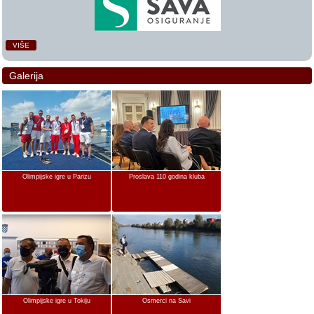
VIŠE
Galerija
Olimpijske igre u Parizu
Proslava 110 godina kluba
Olimpijske igre u Tokiju
Osmerci na Savi