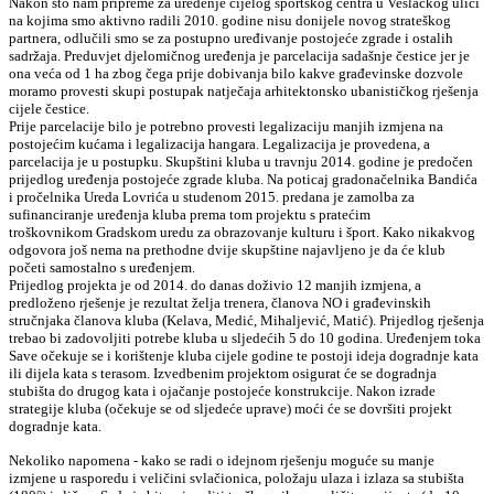
Nakon što nam pripreme za uređenje cijelog sportskog centra u Veslačkog ulici
na kojima smo aktivno radili 2010. godine nisu donijele novog strateškog
partnera, odlučili smo se za postupno uređivanje postojeće zgrade i ostalih
sadržaja. Preduvjet djelomičnog uređenja je parcelacija sadašnje čestice jer je
ona veća od 1 ha zbog čega prije dobivanja bilo kakve građevinske dozvole
moramo provesti skupi postupak natječaja arhitektonsko ubanističkog rješenja
cijele čestice.
Prije parcelacije bilo je potrebno provesti legalizaciju manjih izmjena na
postojećim kućama i legalizacija hangara. Legalizacija je provedena, a
parcelacija je u postupku. Skupštini kluba u travnju 2014. godine je predočen
prijedlog uređenja postojeće zgrade kluba. Na poticaj gradonačelnika Bandića
i pročelnika Ureda Lovrića u studenom 2015. predana je zamolba za
sufinanciranje uređenja kluba prema tom projektu s pratećim
troškovnikom Gradskom uredu za obrazovanje kulturu i šport. Kako nikakvog
odgovora još nema na prethodne dvije skupštine najavljeno je da će klub
početi samostalno s uređenjem.
Prijedlog projekta je od 2014. do danas doživio 12 manjih izmjena, a
predloženo rješenje je rezultat želja trenera, članova NO i građevinskih
stručnjaka članova kluba (Kelava, Medić, Mihaljević, Matić). Prijedlog rješenja
trebao bi zadovoljiti potrebe kluba u sljedećih 5 do 10 godina. Uređenjem toka
Save očekuje se i korištenje kluba cijele godine te postoji ideja dogradnje kata
ili dijela kata s terasom. Izvedbenim projektom osigurat će se dogradnja
stubišta do drugog kata i ojačanje postojeće konstrukcije. Nakon izrade
strategije kluba (očekuje se od sljedeće uprave) moći će se dovršiti projekt
dogradnje kata.
Nekoliko napomena - kako se radi o idejnom rješenju moguće su manje
izmjene u rasporedu i veličini svlačionica, položaju ulaza i izlaza sa stubišta