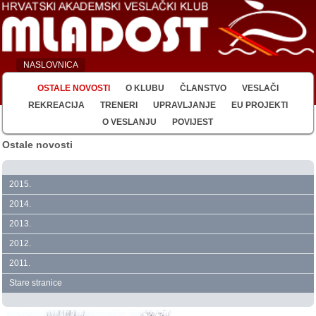
NASLOVNICA
OSTALE NOVOSTI
O KLUBU
ČLANSTVO
VESLAČI
REKREACIJA
TRENERI
UPRAVLJANJE
EU PROJEKTI
O VESLANJU
POVIJEST
Ostale novosti
2015.
2014.
2013.
2012.
2011.
Stare stranice