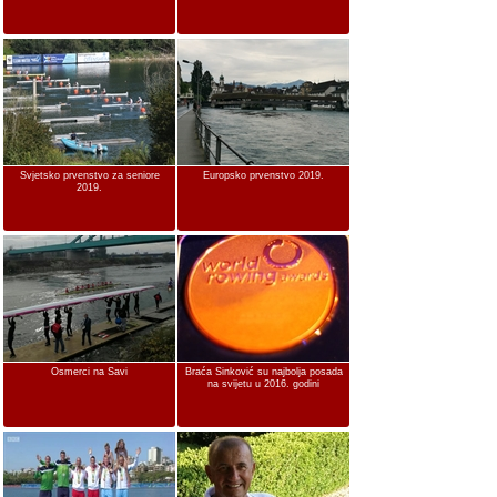
Svjetsko prvenstvo za seniore
Europsko prvenstvo 2019.
2019.
Osmerci na Savi
Braća Sinković su najbolja posada
na svijetu u 2016. godini