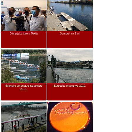
Olimpijske igre u Tokiju
Osmerci na Savi
Svjetsko prvenstvo za seniore
Europsko prvenstvo 2019.
2019.