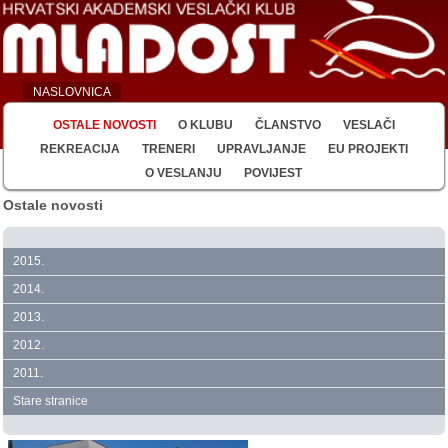
NASLOVNICA
OSTALE NOVOSTI
O KLUBU
ČLANSTVO
VESLAČI
REKREACIJA
TRENERI
UPRAVLJANJE
EU PROJEKTI
O VESLANJU
POVIJEST
Ostale novosti
2015.
2014.
2013.
2012.
2011.
Stare stranice