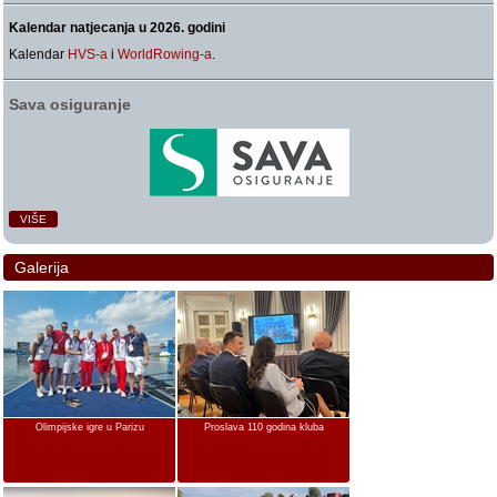
Kalendar natjecanja u 2026. godini
Kalendar
HVS-a
i
WorldRowing-a
.
Sava osiguranje
VIŠE
Galerija
Olimpijske igre u Parizu
Proslava 110 godina kluba