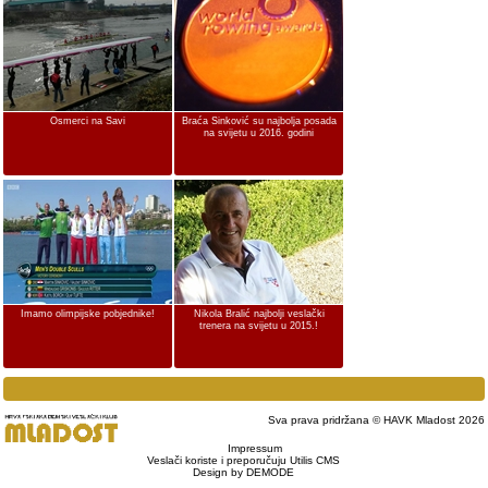
Osmerci na Savi
Braća Sinković su najbolja posada
na svijetu u 2016. godini
Imamo olimpijske pobjednike!
Nikola Bralić najbolji veslački
trenera na svijetu u 2015.!
Sva prava pridržana © HAVK Mladost 2026
Impressum
Veslači koriste i preporučuju Utilis CMS
Design by DEMODE