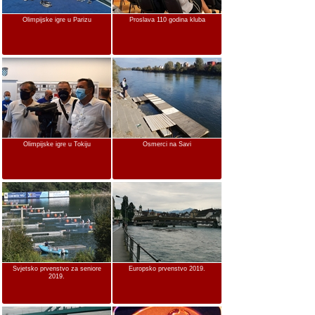
Olimpijske igre u Parizu
Proslava 110 godina kluba
Olimpijske igre u Tokiju
Osmerci na Savi
Svjetsko prvenstvo za seniore
Europsko prvenstvo 2019.
2019.