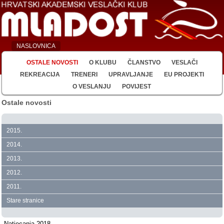
NASLOVNICA
OSTALE NOVOSTI
O KLUBU
ČLANSTVO
VESLAČI
REKREACIJA
TRENERI
UPRAVLJANJE
EU PROJEKTI
O VESLANJU
POVIJEST
Ostale novosti
2015.
2014.
2013.
2012.
2011.
Stare stranice
Natjecanja 2018