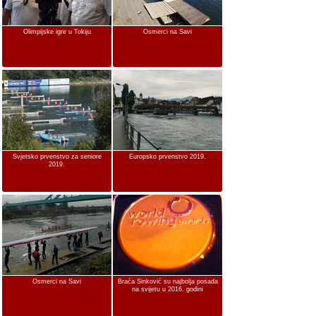
Olimpijske igre u Tokiju
Osmerci na Savi
Svjetsko prvenstvo za seniore
Europsko prvenstvo 2019.
2019.
Osmerci na Savi
Braća Sinković su najbolja posada
na svijetu u 2016. godini