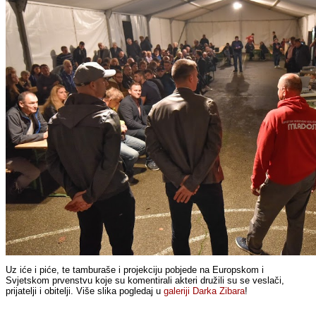
Uz iće i piće, te tamburaše i projekciju pobjede na Europskom i
Svjetskom prvenstvu koje su komentirali akteri družili su se veslači,
prijatelji i obitelji. Više slika pogledaj u
galeriji Darka Zibara
!