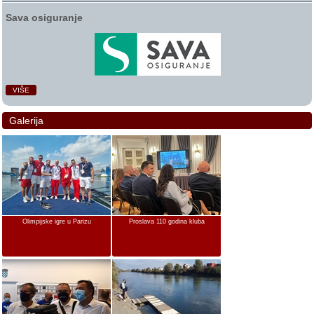
Sava osiguranje
VIŠE
Galerija
Olimpijske igre u Parizu
Proslava 110 godina kluba