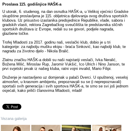
Proslava 115. godišnjice HAŠK-a
U utorak, 6. studenog, na dan osnutka HAŠK-a, u Velikoj vjećnici Gradske
skupštine proslavljena je 115. obljetnica djelovanja ovog društva sportskih
klubova. Uz prisustvo izaslanika predsjednice Republike, vlade, sabora i
gradskih vlasti, rektora Zagrebačkog sveučilišta te predstavnika sličnih
sportskih društava iz Evrope, redali su se govori, podjele nagrada,
glazbene točke.
Trofej Mladosti za 2017. godinu naš, veslački klub, dobio je u tri
kategorije: za najbolju mušku ekipu - braća Sinković, kao najbolji klub, te
nagradu za životno djelo - Nikola Bralić.
Zlatnu značku HAŠK-a dobili su naši najstariji veslači, Ivka Neralić,
Božena Milić, Miroslav Rup, Jaromir Vukšić, Ico Ulrich i Nino Janson, te
prvi svjetski prvak iz našeg kluba, ratni vojni invalid, Mario Filipi.
Druženje je nastavljeno uz domjenak u palači Dverci. U opuštenoj, veseloj
atmosferi, u krasnom ambijentu, prepoznavali su se (i neprepoznavali)
sportaši svih generacija i svih sportova HAŠK-a, te smo se svi još jednom
osjećali, kako priliči članovima Mladosti, mladi!
Vezana galerija