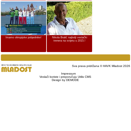
Imamo olimpijske pobjednike!
Nikola Bralić najbolji veslački
trenera na svijetu u 2015.!
Sva prava pridržana © HAVK Mladost 2026
Impressum
Veslači koriste i preporučuju Utilis CMS
Design by DEMODE