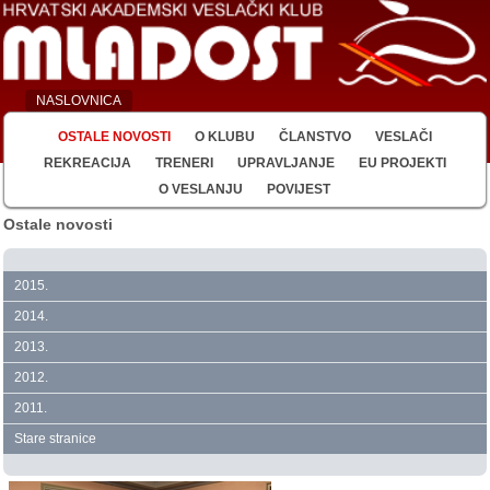
NASLOVNICA
OSTALE NOVOSTI
O KLUBU
ČLANSTVO
VESLAČI
REKREACIJA
TRENERI
UPRAVLJANJE
EU PROJEKTI
O VESLANJU
POVIJEST
Ostale novosti
2015.
2014.
2013.
2012.
2011.
Stare stranice