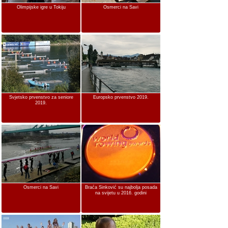
Olimpijske igre u Tokiju
Osmerci na Savi
Svjetsko prvenstvo za seniore
Europsko prvenstvo 2019.
2019.
Osmerci na Savi
Braća Sinković su najbolja posada
na svijetu u 2016. godini