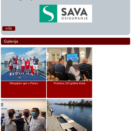
VIŠE
Galerija
Olimpijske igre u Parizu
Proslava 110 godina kluba