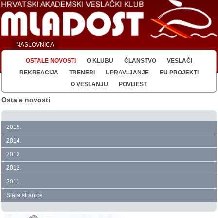
NASLOVNICA
OSTALE NOVOSTI
O KLUBU
ČLANSTVO
VESLAČI
REKREACIJA
TRENERI
UPRAVLJANJE
EU PROJEKTI
O VESLANJU
POVIJEST
Ostale novosti
2015.
2014.
2013.
2012.
2011.
Stare stranice