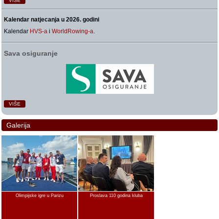
VIŠE
Kalendar natjecanja u 2026. godini
Kalendar
HVS-a
i
WorldRowing-a
.
Sava osiguranje
VIŠE
Galerija
Olimpijske igre u Parizu
Proslava 110 godina kluba