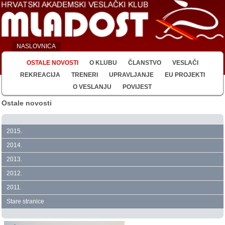
NASLOVNICA
OSTALE NOVOSTI
O KLUBU
ČLANSTVO
VESLAČI
REKREACIJA
TRENERI
UPRAVLJANJE
EU PROJEKTI
O VESLANJU
POVIJEST
Ostale novosti
2015.
2014.
2013.
2012.
2011.
Stare stranice