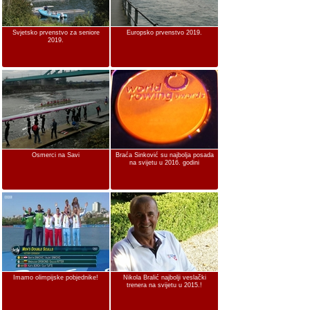
Svjetsko prvenstvo za seniore
Europsko prvenstvo 2019.
2019.
Osmerci na Savi
Braća Sinković su najbolja posada
na svijetu u 2016. godini
Imamo olimpijske pobjednike!
Nikola Bralić najbolji veslački
trenera na svijetu u 2015.!