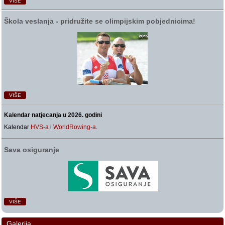
VIŠE
Škola veslanja ‑ pridružite se olimpijskim pobjednicima!
VIŠE
Kalendar natjecanja u 2026. godini
Kalendar
HVS-a
i
WorldRowing-a
.
Sava osiguranje
VIŠE
Galerija