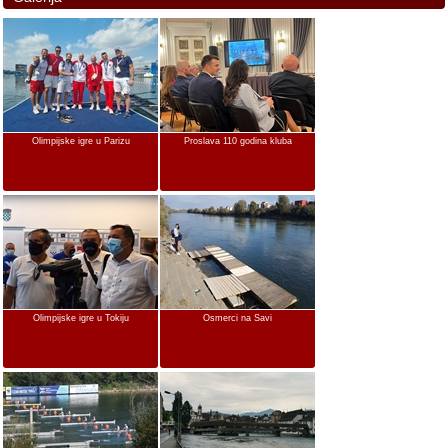
Olimpijske igre u Parizu
Proslava 110 godina kluba
Olimpijske igre u Tokiju
Osmerci na Savi