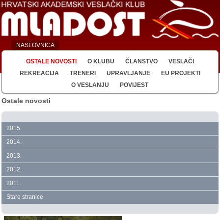
NASLOVNICA
OSTALE NOVOSTI
O KLUBU
ČLANSTVO
VESLAČI
REKREACIJA
TRENERI
UPRAVLJANJE
EU PROJEKTI
O VESLANJU
POVIJEST
Ostale novosti
2015.
2014.
2013.
2012.
2011.
Stare stranice