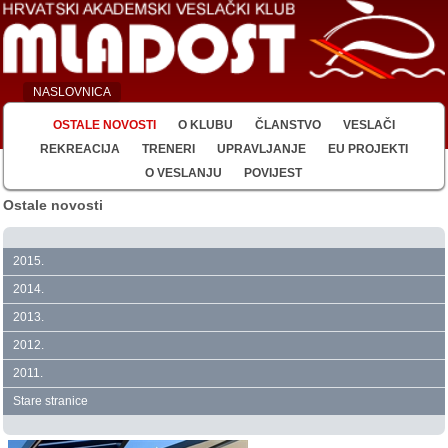
NASLOVNICA
OSTALE NOVOSTI
O KLUBU
ČLANSTVO
VESLAČI
REKREACIJA
TRENERI
UPRAVLJANJE
EU PROJEKTI
O VESLANJU
POVIJEST
Ostale novosti
2015.
2014.
2013.
2012.
2011.
Stare stranice