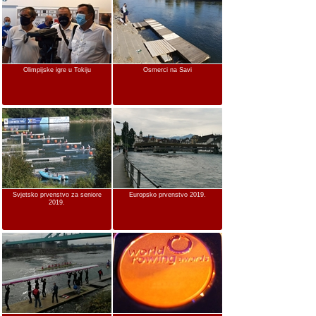
Olimpijske igre u Tokiju
Osmerci na Savi
Svjetsko prvenstvo za seniore
Europsko prvenstvo 2019.
2019.