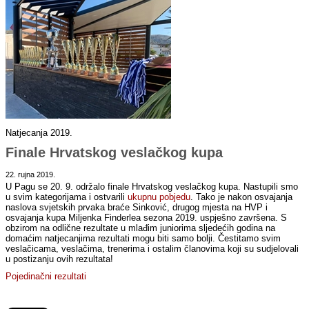
Natjecanja 2019.
Finale Hrvatskog veslačkog kupa
22. rujna 2019.
U Pagu se 20. 9. održalo finale Hrvatskog veslačkog kupa. Nastupili smo
u svim kategorijama i ostvarili
ukupnu pobjedu
. Tako je nakon osvajanja
naslova svjetskih prvaka braće Sinković, drugog mjesta na HVP i
osvajanja kupa Miljenka Finderlea sezona 2019. uspješno završena. S
obzirom na odlične rezultate u mlađim juniorima sljedećih godina na
domaćim natjecanjima rezultati mogu biti samo bolji. Čestitamo svim
veslačicama, veslačima, trenerima i ostalim članovima koji su sudjelovali
u postizanju ovih rezultata!
Pojedinačni rezultati