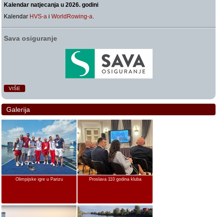
Kalendar natjecanja u 2026. godini
Kalendar
HVS-a
i
WorldRowing-a
.
Sava osiguranje
VIŠE
Galerija
Olimpijske igre u Parizu
Proslava 110 godina kluba