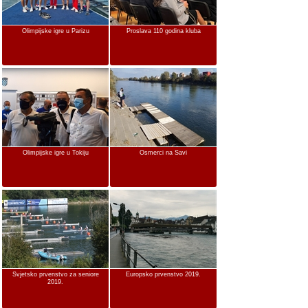
Olimpijske igre u Parizu
Proslava 110 godina kluba
Olimpijske igre u Tokiju
Osmerci na Savi
Svjetsko prvenstvo za seniore
Europsko prvenstvo 2019.
2019.