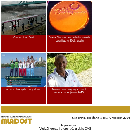
Osmerci na Savi
Braća Sinković su najbolja posada
na svijetu u 2016. godini
Imamo olimpijske pobjednike!
Nikola Bralić najbolji veslački
trenera na svijetu u 2015.!
Sva prava pridržana © HAVK Mladost 2026
Impressum
Veslači koriste i preporučuju Utilis CMS