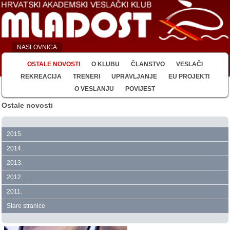
NASLOVNICA
OSTALE NOVOSTI
O KLUBU
ČLANSTVO
VESLAČI
REKREACIJA
TRENERI
UPRAVLJANJE
EU PROJEKTI
O VESLANJU
POVIJEST
Ostale novosti
2015.
2014.
2013.
2012.
2011.
Stare stranice