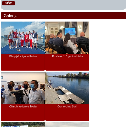
VIŠE
Galerija
Olimpijske igre u Parizu
Proslava 110 godina kluba
Olimpijske igre u Tokiju
Osmerci na Savi