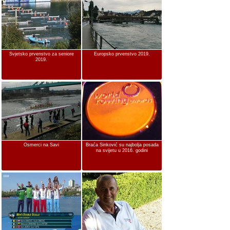
Svjetsko prvenstvo za seniore
Europsko prvenstvo 2019.
2019.
Osmerci na Savi
Braća Sinković su najbolja posada
na svijetu u 2016. godini