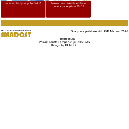
Imamo olimpijske pobjednike!
Nikola Bralić najbolji veslački
trenera na svijetu u 2015.!
Sva prava pridržana © HAVK Mladost 2026
Impressum
Veslači koriste i preporučuju Utilis CMS
Design by DEMODE