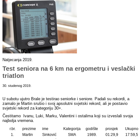
Natjecanja 2019.
Test seniora na 6 km na ergometru i veslački
triatlon
30. studenog 2019.
U subotu ujutro Brale je testirao seniorke i seniore. Padali su rekordi, a
zamalo je Martin srušio i svoj apsolutni svjetski rekord, ali je postavio
svjetski rekord za kategoriju 30+.
Čestitamo Ivanu, Luki, Marku, Valentini i ostalima koji su izveslali svoja
najbolja vremena.
r.br.
prezime
ime
Kategorija
godište
prosjek
Ukupno
1.
Martin
Sinković
SMA
1989.
01:29,9
17:59,5