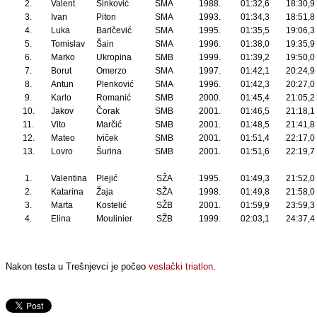
2.
Valent
Sinković
SMA
1988.
01:32,6
18:30,9
3.
Ivan
Piton
SMA
1993.
01:34,3
18:51,8
4.
Luka
Baričević
SMA
1995.
01:35,5
19:06,3
5.
Tomislav
Šain
SMA
1996.
01:38,0
19:35,9
6.
Marko
Ukropina
SMB
1999.
01:39,2
19:50,0
7.
Borut
Omerzo
SMA
1997.
01:42,1
20:24,9
8.
Antun
Plenković
SMA
1996.
01:42,3
20:27,0
9.
Karlo
Romanić
SMB
2000.
01:45,4
21:05,2
10.
Jakov
Čorak
SMB
2001.
01:46,5
21:18,1
11.
Vito
Marčić
SMB
2001.
01:48,5
21:41,8
12.
Mateo
Iviček
SMB
2001.
01:51,4
22:17,0
13.
Lovro
Šurina
SMB
2001.
01:51,6
22:19,7
1.
Valentina
Plejić
SŽA
1995.
01:49,3
21:52,0
2.
Katarina
Žaja
SŽA
1998.
01:49,8
21:58,0
3.
Marta
Kostelić
SŽB
2001.
01:59,9
23:59,3
4.
Elina
Moulinier
SŽB
1999.
02:03,1
24:37,4
Nakon testa u Trešnjevci je počeo
veslački triatlon
.