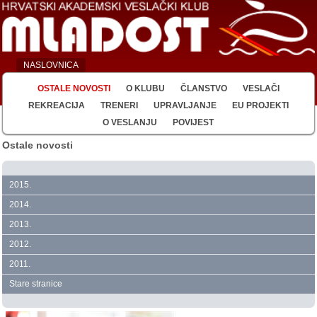
NASLOVNICA
OSTALE NOVOSTI
O KLUBU
ČLANSTVO
VESLAČI
REKREACIJA
TRENERI
UPRAVLJANJE
EU PROJEKTI
O VESLANJU
POVIJEST
Ostale novosti
2015.
2014.
2013.
2012.
2011.
Stare stranice