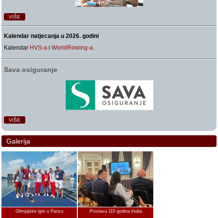
VIŠE
Kalendar natjecanja u 2026. godini
Kalendar
HVS-a
i
WorldRowing-a
.
Sava osiguranje
VIŠE
Galerija
Olimpijske igre u Parizu
Proslava 110 godina kluba