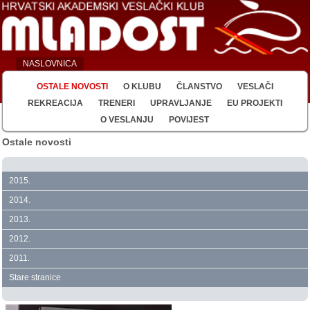
NASLOVNICA
OSTALE NOVOSTI
O KLUBU
ČLANSTVO
VESLAČI
REKREACIJA
TRENERI
UPRAVLJANJE
EU PROJEKTI
O VESLANJU
POVIJEST
Ostale novosti
2015.
2014.
2013.
2012.
2011.
Stare stranice