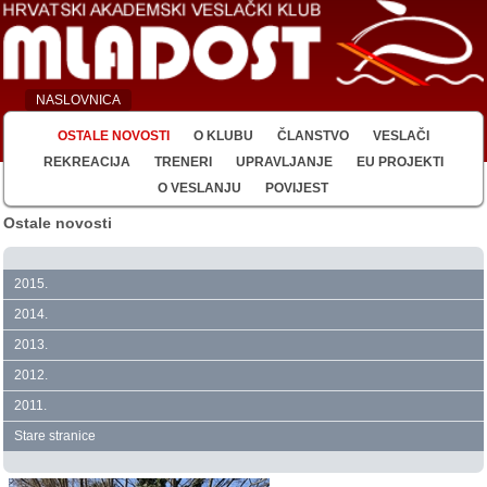
NASLOVNICA
OSTALE NOVOSTI
O KLUBU
ČLANSTVO
VESLAČI
REKREACIJA
TRENERI
UPRAVLJANJE
EU PROJEKTI
O VESLANJU
POVIJEST
Ostale novosti
2015.
2014.
2013.
2012.
2011.
Stare stranice