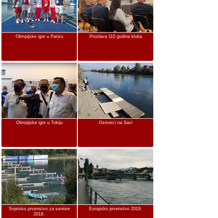
Olimpijske igre u Parizu
Proslava 110 godina kluba
Olimpijske igre u Tokiju
Osmerci na Savi
Svjetsko prvenstvo za seniore
Europsko prvenstvo 2019.
2019.