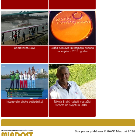
Osmerci na Savi
Braća Sinković su najbolja posada
na svijetu u 2016. godini
Imamo olimpijske pobjednike!
Nikola Bralić najbolji veslački
trenera na svijetu u 2015.!
Sva prava pridržana © HAVK Mladost 2026