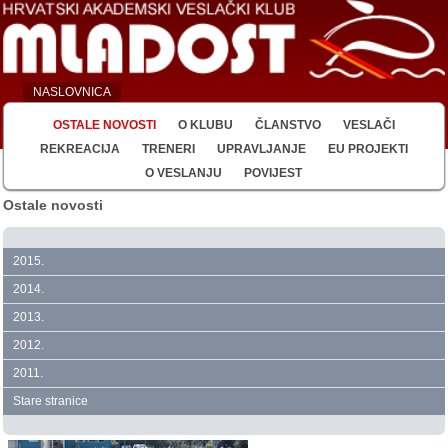
NASLOVNICA
OSTALE NOVOSTI
O KLUBU
ČLANSTVO
VESLAČI
REKREACIJA
TRENERI
UPRAVLJANJE
EU PROJEKTI
O VESLANJU
POVIJEST
Ostale novosti
2015.
2014.
2013.
2012.
2011.
Stare stranice