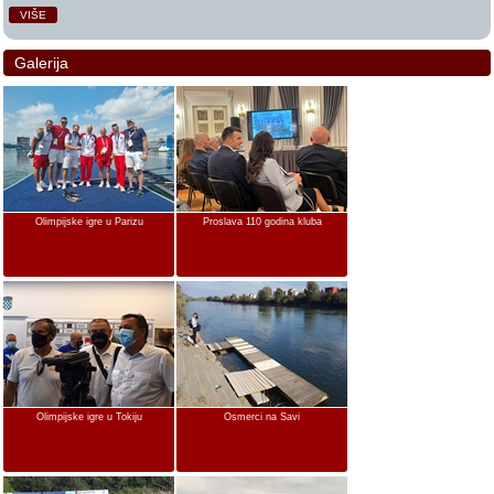
VIŠE
Galerija
Olimpijske igre u Parizu
Proslava 110 godina kluba
Olimpijske igre u Tokiju
Osmerci na Savi