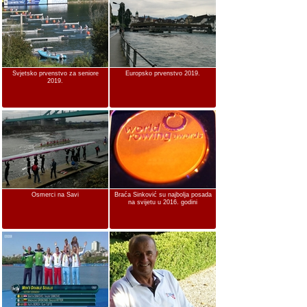
Svjetsko prvenstvo za seniore
Europsko prvenstvo 2019.
2019.
Osmerci na Savi
Braća Sinković su najbolja posada
na svijetu u 2016. godini