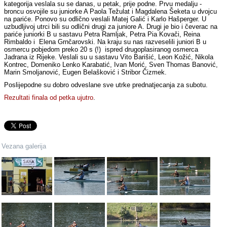
kategorija veslala su se danas, u petak, prije podne. Prvu medalju -
broncu osvojile su juniorke A Paola Težulat i Magdalena Šeketa u dvojcu
na pariće. Ponovo su odlično veslali Matej Galić i Karlo Hašperger. U
uzbudljivoj utrci bili su odlični drugi za juniore A. Drugi je bio i čeverac na
pariće juniorki B u sastavu Petra Ramljak, Petra Pia Kovači, Reina
Rimbaldo i Elena Grnčarovski. Na kraju su nas razveselili juniori B u
osmercu pobjedom preko 20 s (!) ispred drugoplasiranog osmerca
Jadrana iz Rijeke. Veslali su u sastavu Vito Barišić, Leon Kožić, Nikola
Kontrec, Domeniko Lenko Karabatić, Ivan Morić, Sven Thomas Banović,
Marin Smoljanović, Eugen Belašković i Stribor Čizmek.
Poslijepodne su dobro odveslane sve utrke prednatjecanja za subotu.
Rezultati finala od petka ujutro
.
Vezana galerija