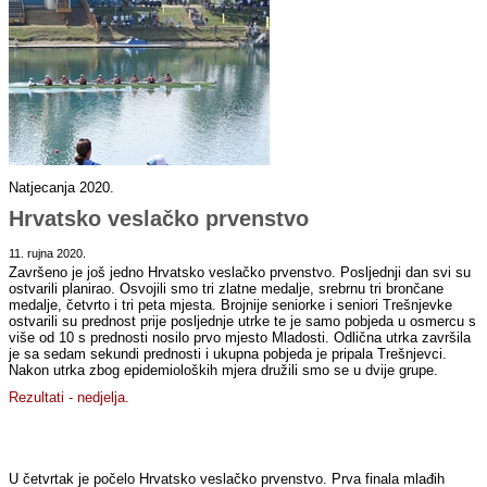
Natjecanja 2020.
Hrvatsko veslačko prvenstvo
11. rujna 2020.
Završeno je još jedno Hrvatsko veslačko prvenstvo. Posljednji dan svi su
ostvarili planirao. Osvojili smo tri zlatne medalje, srebrnu tri brončane
medalje, četvrto i tri peta mjesta. Brojnije seniorke i seniori Trešnjevke
ostvarili su prednost prije posljednje utrke te je samo pobjeda u osmercu s
više od 10 s prednosti nosilo prvo mjesto Mladosti. Odlična utrka završila
je sa sedam sekundi prednosti i ukupna pobjeda je pripala Trešnjevci.
Nakon utrka zbog epidemioloških mjera družili smo se u dvije grupe.
Rezultati - nedjelja.
U četvrtak je počelo Hrvatsko veslačko prvenstvo. Prva finala mlađih