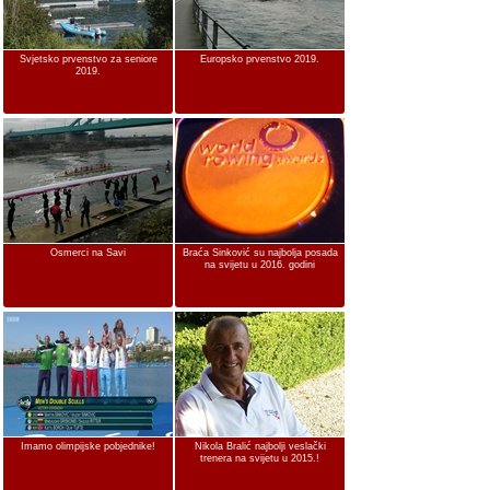
Svjetsko prvenstvo za seniore
Europsko prvenstvo 2019.
2019.
Osmerci na Savi
Braća Sinković su najbolja posada
na svijetu u 2016. godini
Imamo olimpijske pobjednike!
Nikola Bralić najbolji veslački
trenera na svijetu u 2015.!