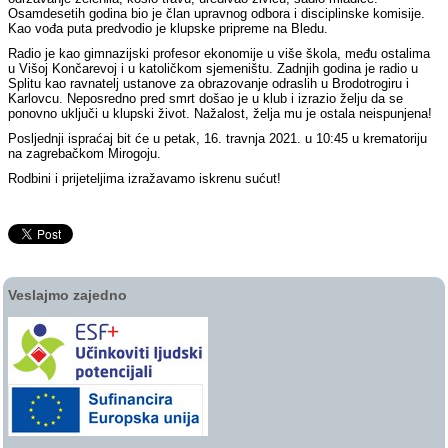
Osamdesetih godina bio je član upravnog odbora i disciplinske komisije.
Kao vođa puta predvodio je klupske pripreme na Bledu.
Radio je kao gimnazijski profesor ekonomije u više škola, među ostalima
u Višoj Končarevoj i u katoličkom sjemeništu. Zadnjih godina je radio u
Splitu kao ravnatelj ustanove za obrazovanje odraslih u Brodotrogiru i
Karlovcu. Neposredno pred smrt došao je u klub i izrazio želju da se
ponovno uključi u klupski život. Nažalost, želja mu je ostala neispunjena!
Posljednji ispraćaj bit će u petak, 16. travnja 2021. u 10:45 u krematoriju
na zagrebačkom Mirogoju.
Rodbini i prijeteljima izražavamo iskrenu sućut!
Veslajmo zajedno