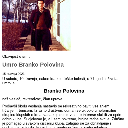
Obavijest o smrti
Umro Branko Polovina
15. travnja 2021.
U subotu, 10. travnja, nakon kratke i teške bolesti, u 71. godini života,
umro je
Branko Polovina
naš veslač, rekreativac, član uprave.
Prošavši školu veslanja nastavio se rekreativno baviti veslanjem,
trčanjem, tenisom. Izrazito društven, odmah se uklopio u neformalnu
skupinu klupskih rekreativaca koji su uz vlastite interese skrbili za opće
dobro kluba. Sudjelovao je, a i sam pokretao, brojne radne akcije. Zdušno
je pomagao u svakom čišćenju kluba, zalagao se za obnavljanje i
održavanje zelenila, kosio travu, uređivao živicu, sadio mladice.