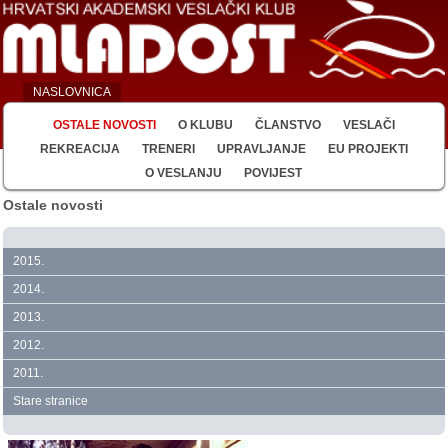
NASLOVNICA
OSTALE NOVOSTI
O KLUBU
ČLANSTVO
VESLAČI
REKREACIJA
TRENERI
UPRAVLJANJE
EU PROJEKTI
O VESLANJU
POVIJEST
Ostale novosti
2015.
2014.
2013.
2012.
2011.
Stare stranice