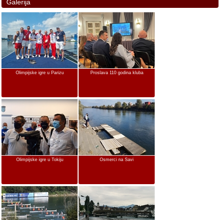
Galerija
Olimpijske igre u Parizu
Proslava 110 godina kluba
Olimpijske igre u Tokiju
Osmerci na Savi