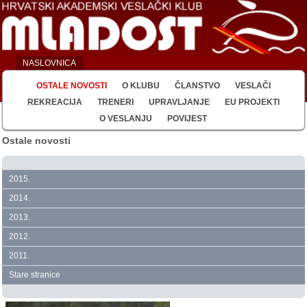
NASLOVNICA
OSTALE NOVOSTI
O KLUBU
ČLANSTVO
VESLAČI
REKREACIJA
TRENERI
UPRAVLJANJE
EU PROJEKTI
O VESLANJU
POVIJEST
Ostale novosti
2015.
2014.
2013.
2012.
2011.
Stare stranice