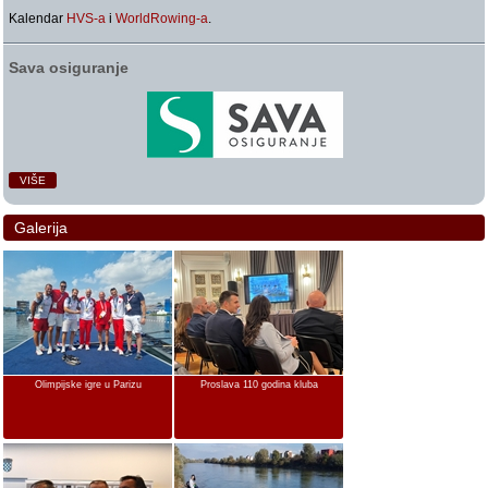
Kalendar
HVS-a
i
WorldRowing-a
.
Sava osiguranje
VIŠE
Galerija
Olimpijske igre u Parizu
Proslava 110 godina kluba