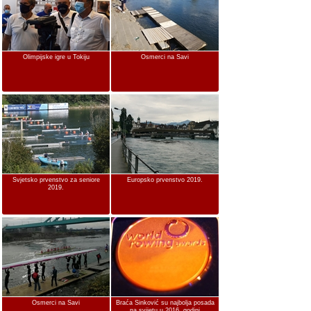
Olimpijske igre u Tokiju
Osmerci na Savi
Svjetsko prvenstvo za seniore
Europsko prvenstvo 2019.
2019.
Osmerci na Savi
Braća Sinković su najbolja posada
na svijetu u 2016. godini