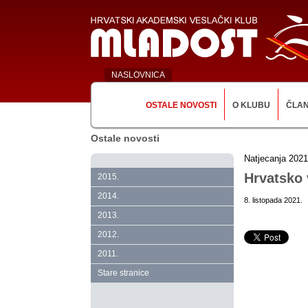
NASLOVNICA
OSTALE NOVOSTI
O KLUBU
ČLA
Ostale novosti
Natjecanja 2021
Hrvatsko 
2015.
2014.
8. listopada 2021.
2013.
2012.
2011.
Stare stranice