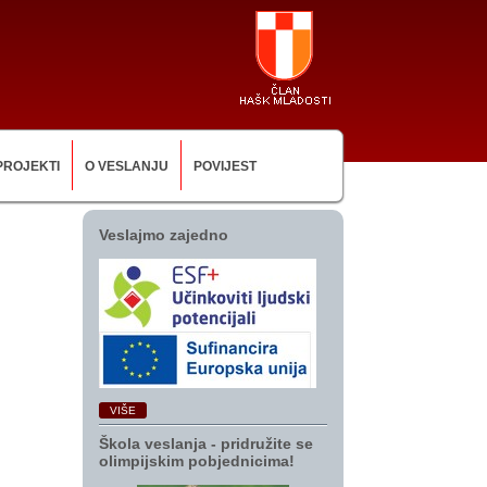
PROJEKTI
O VESLANJU
POVIJEST
Veslajmo zajedno
VIŠE
Škola veslanja ‑ pridružite se
olimpijskim pobjednicima!