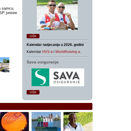
om samcu,
 SP juniore
VIŠE
Kalendar natjecanja u 2026. godini
Kalendar
HVS-a
i
WorldRowing-a
.
Sava osiguranje
VIŠE