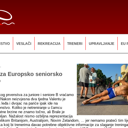
NSTVO
VESLAČI
REKREACIJA
TRENERI
UPRAVLJANJE
EU 
.
 za Europsko seniorsko
o
og prvenstva za juniore i seniore B vraćamo
 Nakon neizvjesna dva tjedna Valentu je
 leđa i dvojac na pariće ipak ide na
stvo. Koliko je netreniranje u čamcu
utne brzine ne znamo točno, ali Brale je
ljan. Nažalost nismo ozbiljna reprezentacija
likom Britanijom, Australijom, Novim Zelandom, ... jer nemamo prateći tim lij
ka koij bi trenerima davao potrebne objektivne informacije za slaganje trenin