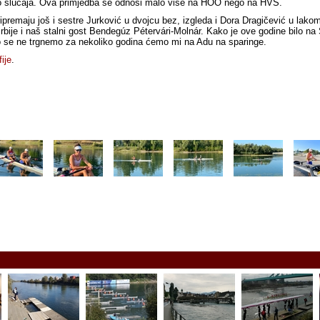
o slučaja. Ova primjedba se odnosi malo više na HOO nego na HVS.
ipremaju još i sestre Jurković u dvojcu bez, izgleda i Dora Dragičević u lak
rbije i naš stalni gost Bendegúz Pétervári-Molnár. Kako je ove godine bilo na
ko se ne trgnemo za nekoliko godina ćemo mi na Adu na sparinge.
ije
.