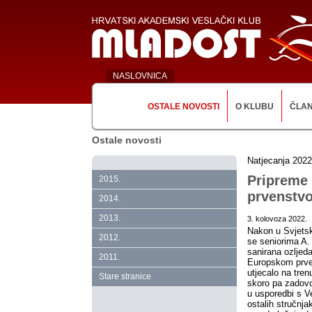
NASLOVNICA
OSTALE NOVOSTI
O KLUBU
ČLA
Ostale novosti
Natjecanja 2022
Pripreme
2015.
prvenstv
2014.
2013.
3. kolovoza 2022.
Nakon u Svjetsk
2012.
se seniorima A.
sanirana ozljeda
2011.
Europskom prven
utjecalo na tren
Stare stranice
skoro pa zadovo
u usporedbi s Ve
ostalih stručnja