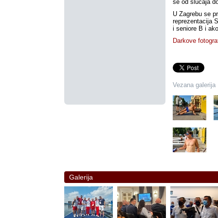
se od slučaja d
U Zagrebu se pr
reprezentacija S
i seniore B i a
Darkove fotograf
Vezana galerija
Galerija