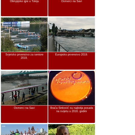
Olimpijske igre u Tokiju
Osmerci na Savi
Svjetsko prvenstvo za seniore
Europsko prvenstvo 2019.
2019.
Osmerci na Savi
Braća Sinković su najbolja posada
na svijetu u 2016. godini