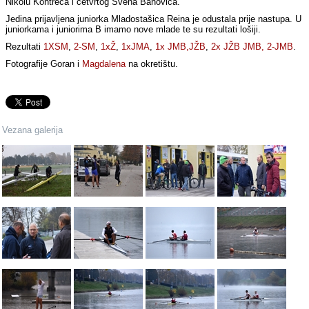
Nikolu Kontreca i četvrtog Svena Banovića.
Jedina prijavljena juniorka Mladostašica Reina je odustala prije nastupa. U
juniorkama i juniorima B imamo nove mlade te su rezultati lošiji.
Rezultati
1XSM
,
2-SM
,
1xŽ
,
1xJMA
,
1x JMB,JŽB
,
2x JŽB JMB, 2-JMB
.
Fotografije Goran i
Magdalena
na okretištu.
Vezana galerija