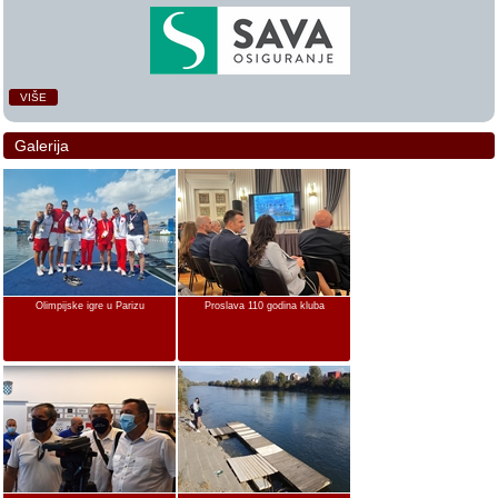
VIŠE
Galerija
Olimpijske igre u Parizu
Proslava 110 godina kluba