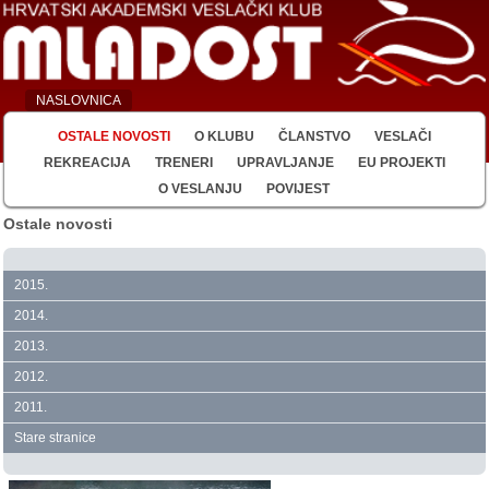
NASLOVNICA
OSTALE NOVOSTI
O KLUBU
ČLANSTVO
VESLAČI
REKREACIJA
TRENERI
UPRAVLJANJE
EU PROJEKTI
O VESLANJU
POVIJEST
Ostale novosti
2015.
2014.
2013.
2012.
2011.
Stare stranice