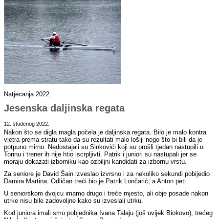
Natjecanja 2022.
Jesenska daljinska regata
12. studenog 2022.
Nakon što se digla magla počela je daljinska regata. Bilo je malo kontra
vjetra prema stratu tako da su rezultati malo lošiji nego što bi bili da je
potpuno mirno. Nedostajali su Sinkovići koji su prošli tjedan nastupili u
Torinu i trener ih nije htio iscrpljivti. Patrik i juniori su nastupali jer se
moraju dokazati izborniku kao ozbiljni kandidati za izbornu vrstu.
Za seniore je David Šain izveslao izvrsno i za nekoliko sekundi pobijedio
Damira Martina. Odličan treći bio je Patrik Lončarić, a Anton peti.
U seniorskom dvojcu imamo drugo i treće mjesto, ali obje posade nakon
utrke nisu bile zadovoljne kako su izveslali utrku.
Kod juniora imali smo pobjednika Ivana Talaju (još uvijek Biokovo), trećeg