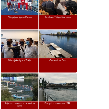
Olimpijske igre u Parizu
Proslava 110 godina kluba
Olimpijske igre u Tokiju
Osmerci na Savi
Svjetsko prvenstvo za seniore
Europsko prvenstvo 2019.
2019.