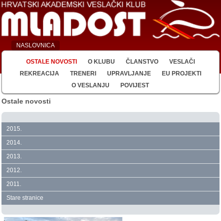
NASLOVNICA
OSTALE NOVOSTI
O KLUBU
ČLANSTVO
VESLAČI
REKREACIJA
TRENERI
UPRAVLJANJE
EU PROJEKTI
O VESLANJU
POVIJEST
Ostale novosti
2015.
2014.
2013.
2012.
2011.
Stare stranice