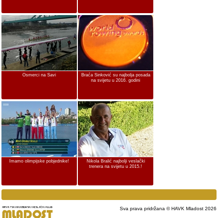
Osmerci na Savi
Braća Sinković su najbolja posada
na svijetu u 2016. godini
Imamo olimpijske pobjednike!
Nikola Bralić najbolji veslački
trenera na svijetu u 2015.!
Sva prava pridržana © HAVK Mladost 2026