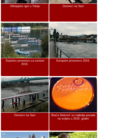
Olimpijske igre u Tokiju
Osmerci na Savi
Svjetsko prvenstvo za seniore
Europsko prvenstvo 2019.
2019.
Osmerci na Savi
Braća Sinković su najbolja posada
na svijetu u 2016. godini