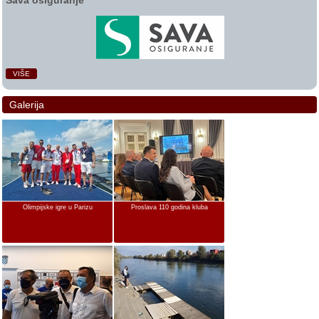
Sava osiguranje
VIŠE
Galerija
Olimpijske igre u Parizu
Proslava 110 godina kluba