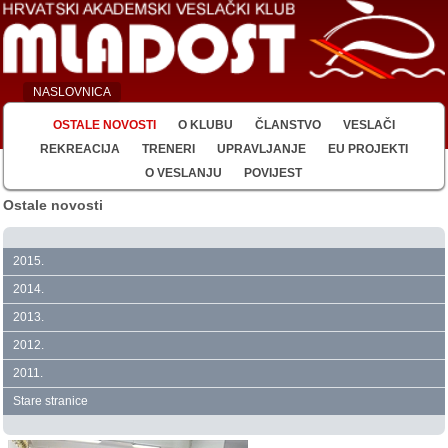
NASLOVNICA
OSTALE NOVOSTI
O KLUBU
ČLANSTVO
VESLAČI
REKREACIJA
TRENERI
UPRAVLJANJE
EU PROJEKTI
O VESLANJU
POVIJEST
Ostale novosti
2015.
2014.
2013.
2012.
2011.
Stare stranice