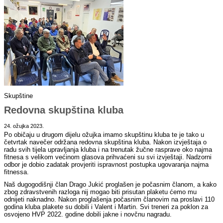
Skupštine
Redovna skupština kluba
24. ožujka 2023.
Po običaju u drugom dijelu ožujka imamo skupštinu kluba te je tako u
četvrtak navečer održana redovna skupština kluba. Nakon izvještaja o
radu svih tijela upravljanja kluba i na trenutak žučne rasprave oko najma
fitnesa s velikom većinom glasova prihvaćeni su svi izvještaji. Nadzorni
odbor je dobio zadatak provjeriti ispravnost postupka ugovaranja najma
fitnessa.
Naš dugogodišnji član Drago Jukić proglašen je počasnim članom, a kako
zbog zdravstvenih razloga nij mogao biti prisutan plaketu ćemo mu
odnijeti naknadno. Nakon proglašenja počasnim članovim na proslavi 110
godina kluba plakete su dobili i Valent i Martin. Svi treneri za poklon za
osvojeno HVP 2022. godine dobili jakne i novčnu nagradu.