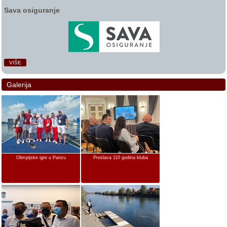
Sava osiguranje
VIŠE
Galerija
Olimpijske igre u Parizu
Proslava 110 godina kluba