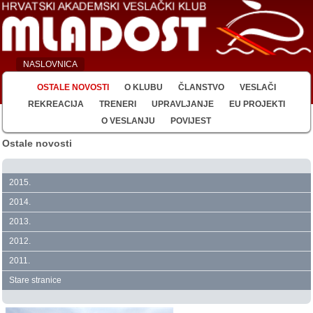
NASLOVNICA
OSTALE NOVOSTI
O KLUBU
ČLANSTVO
VESLAČI
REKREACIJA
TRENERI
UPRAVLJANJE
EU PROJEKTI
O VESLANJU
POVIJEST
Ostale novosti
2015.
2014.
2013.
2012.
2011.
Stare stranice