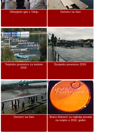
Olimpijske igre u Tokiju
Osmerci na Savi
Svjetsko prvenstvo za seniore
Europsko prvenstvo 2019.
2019.
Osmerci na Savi
Braća Sinković su najbolja posada
na svijetu u 2016. godini