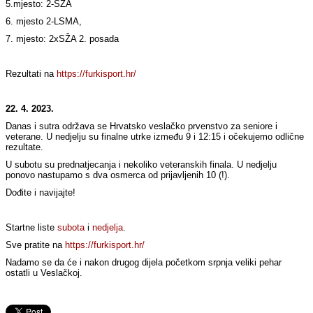
5.mjesto: 2-SŽA
6. mjesto 2-LSMA,
7. mjesto: 2xSŽA 2. posada
Rezultati na
https://furkisport.hr/
22. 4. 2023.
Danas i sutra održava se Hrvatsko veslačko prvenstvo za seniore i
veterane. U nedjelju su finalne utrke između 9 i 12:15 i očekujemo odlične
rezultate.
U subotu su prednatjecanja i nekoliko veteranskih finala. U nedjelju
ponovo nastupamo s dva osmerca od prijavljenih 10 (!).
Dođite i navijajte!
Startne liste
subota
i
nedjelja
.
Sve pratite na
https://furkisport.hr/
Nadamo se da će i nakon drugog dijela početkom srpnja veliki pehar
ostatli u Veslačkoj.