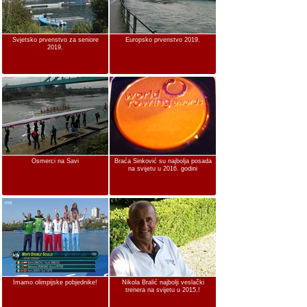
Svjetsko prvenstvo za seniore
Europsko prvenstvo 2019.
2019.
Osmerci na Savi
Braća Sinković su najbolja posada
na svijetu u 2016. godini
Imamo olimpijske pobjednike!
Nikola Bralić najbolji veslački
trenera na svijetu u 2015.!