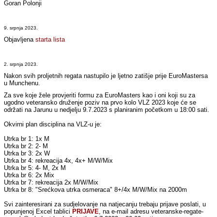
Goran Polonji
9. srpnja 2023.
Objavljena
starta lista
2. srpnja 2023.
Nakon svih proljetnih regata nastupilo je ljetno zatišje prije EuroMastersa
u Munchenu.
Za sve koje žele provjeriti formu za EuroMasters kao i oni koji su za
ugodno veteransko druženje poziv na prvo kolo VLZ 2023 koje će se
održati na Jarunu u nedjelju 9.7.2023 s planiranim početkom u 18:00 sati.
Okvirni plan disciplina na VLZ-u je:
Utrka br 1: 1x M
Utrka br 2: 2- M
Utrka br 3: 2x W
Utrka br 4: rekreacija 4x, 4x+ M/W/Mix
Utrka br 5: 4- M, 2x M
Utrka br 6: 2x Mix
Utrka br 7: rekreacija 2x M/W/Mix
Utrka br 8: "Srećkova utrka osmeraca" 8+/4x M/W/Mix na 2000m
Svi zainteresirani za sudjelovanje na natjecanju trebaju prijave poslati, u
popunjenoj Excel tablici
PRIJAVE
, na e-mail adresu veteranske-regate-