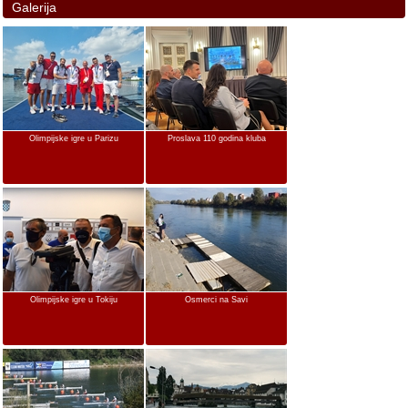
Galerija
Olimpijske igre u Parizu
Proslava 110 godina kluba
Olimpijske igre u Tokiju
Osmerci na Savi