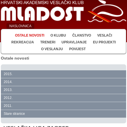
NASLOVNICA
OSTALE NOVOSTI
O KLUBU
ČLANSTVO
VESLAČI
REKREACIJA
TRENERI
UPRAVLJANJE
EU PROJEKTI
O VESLANJU
POVIJEST
Ostale novosti
2015.
2014.
2013.
2012.
2011.
Stare stranice