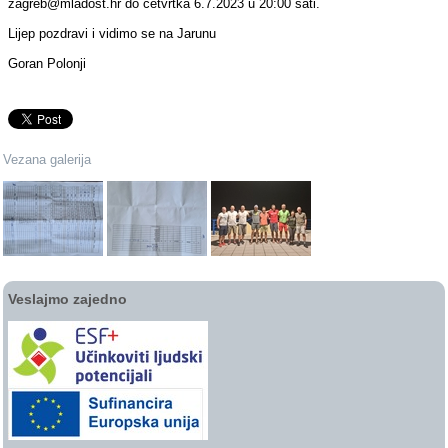
zagreb@mladost.hr do četvrtka 6.7.2023 u 20:00 sati.
Lijep pozdravi i vidimo se na Jarunu
Goran Polonji
Vezana galerija
Veslajmo zajedno