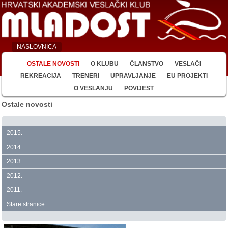
NASLOVNICA
OSTALE NOVOSTI
O KLUBU
ČLANSTVO
VESLAČI
REKREACIJA
TRENERI
UPRAVLJANJE
EU PROJEKTI
O VESLANJU
POVIJEST
Ostale novosti
2015.
2014.
2013.
2012.
2011.
Stare stranice