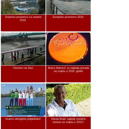
Svjetsko prvenstvo za seniore
Europsko prvenstvo 2019.
2019.
Osmerci na Savi
Braća Sinković su najbolja posada
na svijetu u 2016. godini
Imamo olimpijske pobjednike!
Nikola Bralić najbolji veslački
trenera na svijetu u 2015.!