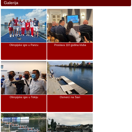
Galerija
Olimpijske igre u Parizu
Proslava 110 godina kluba
Olimpijske igre u Tokiju
Osmerci na Savi