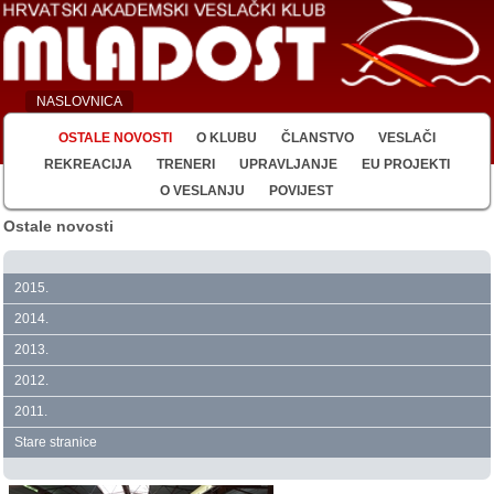
NASLOVNICA
OSTALE NOVOSTI
O KLUBU
ČLANSTVO
VESLAČI
REKREACIJA
TRENERI
UPRAVLJANJE
EU PROJEKTI
O VESLANJU
POVIJEST
Ostale novosti
2015.
2014.
2013.
2012.
2011.
Stare stranice