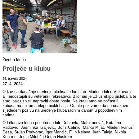
Život u klubu
Proljeće u klubu
25. travnja 2024.
27. 4. 2024.
Odziv na današnje uređenje okoliša je bio slab. Madi su bili u Vukovaru,
ali nedostajali su veterani i rekreativci. Bilo nas je 13 uz ekipu picleballa te
smo ipak uspjeli napraviti dosta posla. Na kraju smo se počastili
kobasama i pitama ekipe pickleballa. Ostale pozivamo da se odazovu
sljedećem pozivu na uređenje kluba radnim danom u popodnevnim
satima.
Od članova kluba prisutni su bili Dubravka Matokanović, Katarina
Radtović, Jasminka Kraljević, Boris Cetinić, Marko Mijat, Mladen Ivanuš
Desa, Srđan Podvorac, Igor Mandić, Filip Kelava, Ivan Talaja, Nikola
Kontrec, Josip Miletić i Goran Nuskern.