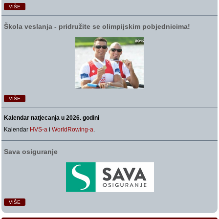
VIŠE
Škola veslanja ‑ pridružite se olimpijskim pobjednicima!
VIŠE
Kalendar natjecanja u 2026. godini
Kalendar
HVS-a
i
WorldRowing-a
.
Sava osiguranje
VIŠE