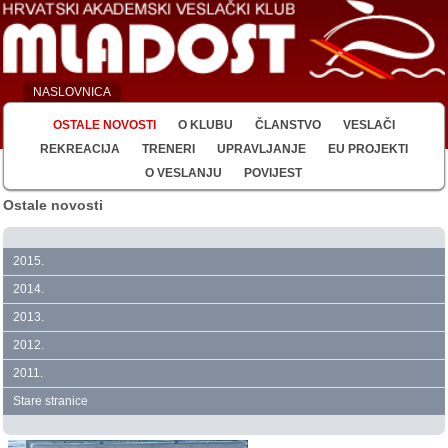
NASLOVNICA
OSTALE NOVOSTI
O KLUBU
ČLANSTVO
VESLAČI
REKREACIJA
TRENERI
UPRAVLJANJE
EU PROJEKTI
O VESLANJU
POVIJEST
Ostale novosti
2015.
2014.
2013.
2012.
2011.
Stare stranice