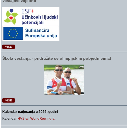
Veslajmo zajedno
VIŠE
Škola veslanja ‑ pridružite se olimpijskim pobjednicima!
VIŠE
Kalendar natjecanja u 2026. godini
Kalendar
HVS-a
i
WorldRowing-a
.