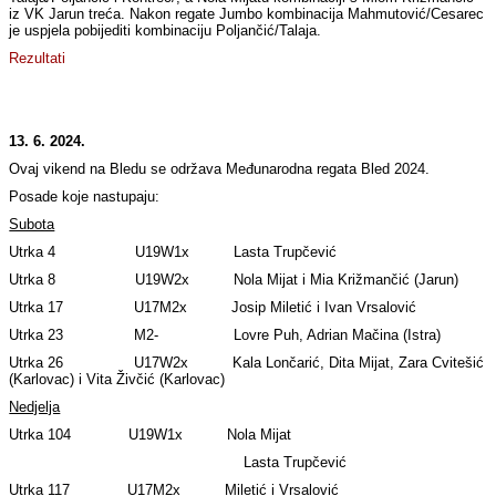
iz VK Jarun treća. Nakon regate Jumbo kombinacija Mahmutović/Cesarec
je uspjela pobijediti kombinaciju Poljančić/Talaja.
Rezultati
13. 6. 2024.
Ovaj vikend na Bledu se održava Međunarodna regata Bled 2024.
Posade koje nastupaju:
Subota
Utrka 4 U19W1x Lasta Trupčević
Utrka 8 U19W2x Nola Mijat i Mia Križmančić (Jarun)
Utrka 17 U17M2x Josip Miletić i Ivan Vrsalović
Utrka 23 M2- Lovre Puh, Adrian Mačina (Istra)
Utrka 26 U17W2x Kala Lončarić, Dita Mijat, Zara Cvitešić
(Karlovac) i Vita Živčić (Karlovac)
Nedjelja
Utrka 104 U19W1x Nola Mijat
Lasta Trupčević
Utrka 117 U17M2x Miletić i Vrsalović