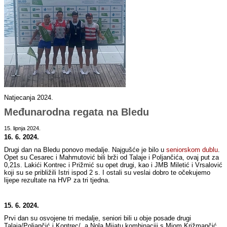
Natjecanja 2024.
Međunarodna regata na Bledu
15. lipnja 2024.
16. 6. 2024.
Drugi dan na Bledu ponovo medalje. Najgušće je bilo u
seniorskom dublu
.
Opet su Cesarec i Mahmutović bili brži od Talaje i Poljančića, ovaj put za
0,21s. Lakići Kontrec i Prižmić su opet drugi, kao i JMB Miletić i Vrsalović
koji su se približili Istri ispod 2 s. I ostali su veslai dobro te očekujemo
lijepe rezultate na HVP za tri tjedna.
15. 6. 2024.
Prvi dan su osvojene tri medalje, seniori bili u obje posade drugi
Talaja/Poljančić i Kontrec/, a Nola Mijatu kombinaciji s Miom Križmančić