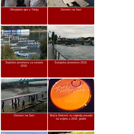
Olimpijske igre u Tokiju
Osmerci na Savi
Svjetsko prvenstvo za seniore
Europsko prvenstvo 2019.
2019.
Osmerci na Savi
Braća Sinković su najbolja posada
na svijetu u 2016. godini