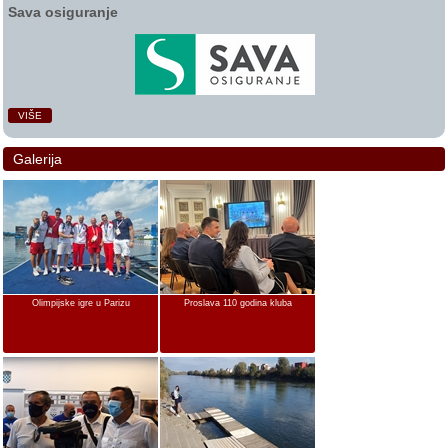
Sava osiguranje
VIŠE
Galerija
Olimpijske igre u Parizu
Proslava 110 godina kluba