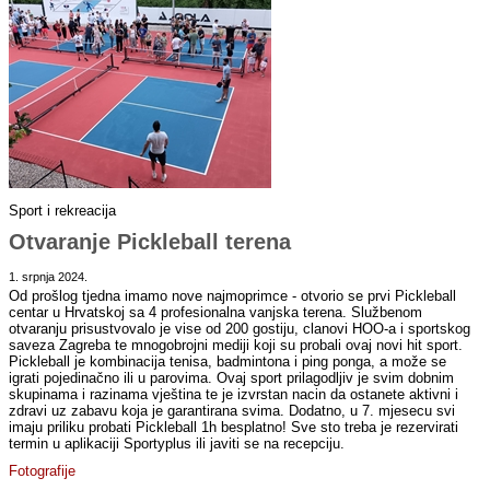
Sport i rekreacija
Otvaranje Pickleball terena
1. srpnja 2024.
Od prošlog tjedna imamo nove najmoprimce - otvorio se prvi Pickleball
centar u Hrvatskoj sa 4 profesionalna vanjska terena. Službenom
otvaranju prisustvovalo je vise od 200 gostiju, clanovi HOO-a i sportskog
saveza Zagreba te mnogobrojni mediji koji su probali ovaj novi hit sport.
Pickleball je kombinacija tenisa, badmintona i ping ponga, a može se
igrati pojedinačno ili u parovima. Ovaj sport prilagodljiv je svim dobnim
skupinama i razinama vještina te je izvrstan nacin da ostanete aktivni i
zdravi uz zabavu koja je garantirana svima. Dodatno, u 7. mjesecu svi
imaju priliku probati Pickleball 1h besplatno! Sve sto treba je rezervirati
termin u aplikaciji Sportyplus ili javiti se na recepciju.
Fotografije