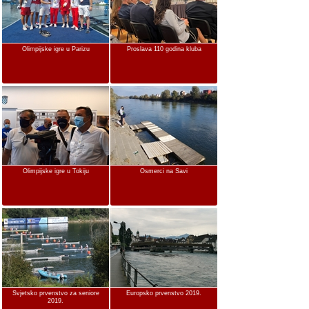
Olimpijske igre u Parizu
Proslava 110 godina kluba
Olimpijske igre u Tokiju
Osmerci na Savi
Svjetsko prvenstvo za seniore
Europsko prvenstvo 2019.
2019.