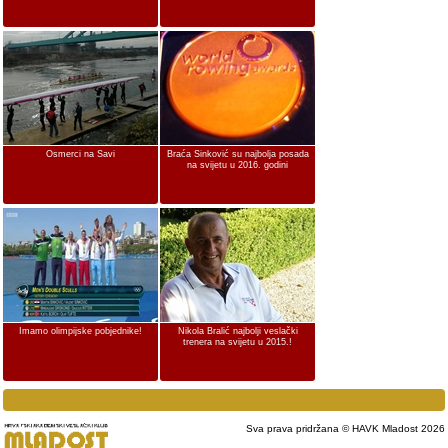
Osmerci na Savi
Braća Sinković su najbolja posada
na svijetu u 2016. godini
Imamo olimpijske pobjednike!
Nikola Bralić najbolji veslački
trenera na svijetu u 2015.!
Sva prava pridržana © HAVK Mladost 2026