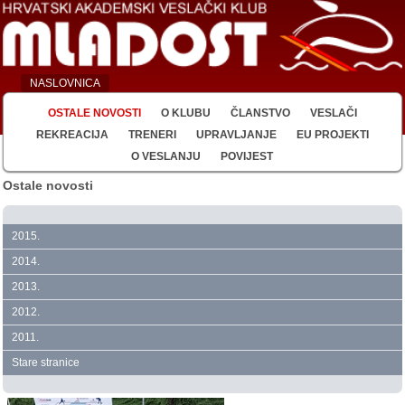
NASLOVNICA
OSTALE NOVOSTI
O KLUBU
ČLANSTVO
VESLAČI
REKREACIJA
TRENERI
UPRAVLJANJE
EU PROJEKTI
O VESLANJU
POVIJEST
Ostale novosti
2015.
2014.
2013.
2012.
2011.
Stare stranice