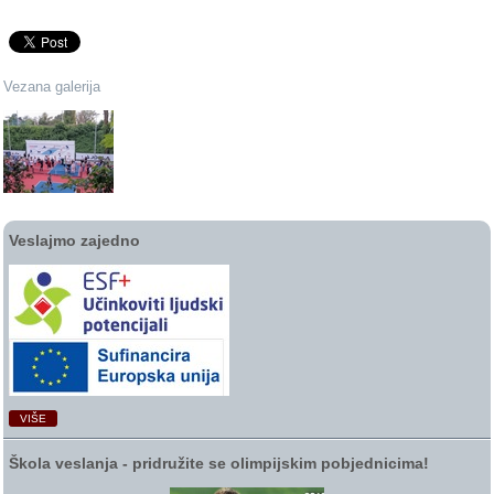
Vezana galerija
Veslajmo zajedno
VIŠE
Škola veslanja ‑ pridružite se olimpijskim pobjednicima!