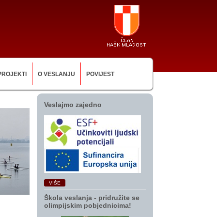
PROJEKTI
O VESLANJU
POVIJEST
Veslajmo zajedno
VIŠE
Škola veslanja ‑ pridružite se
olimpijskim pobjednicima!