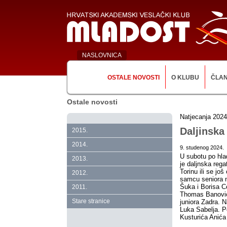
NASLOVNICA
OSTALE NOVOSTI
O KLUBU
ČLA
Ostale novosti
Natjecanja 2024
Daljinska
2015.
2014.
9. studenog 2024.
U subotu po hla
2013.
je daljnska regat
Torinu ili se jo
2012.
samcu seniora n
Šuka i Borisa C
2011.
Thomas Banović 
Stare stranice
juniora Zadra. Na
Luka Sabelja. 
Kusturića Anića