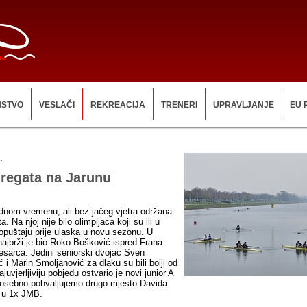
NSTVO
VESLAČI
REKREACIJA
TRENERI
UPRAVLJANJE
EU 
.
 regata na Jarunu
dnom vremenu, ali bez jačeg vjetra održana
a. Na njoj nije bilo olimpijaca koji su ili u
š opuštaju prije ulaska u novu sezonu. U
ajbrži je bio Roko Bošković ispred Frana
esarca. Jedini seniorski dvojac Sven
i Marin Smoljanović za dlaku su bili bolji od
juvjerljiviju pobjedu ostvario je novi junior A
Posebno pohvaljujemo drugo mjesto Davida
 u 1x JMB.