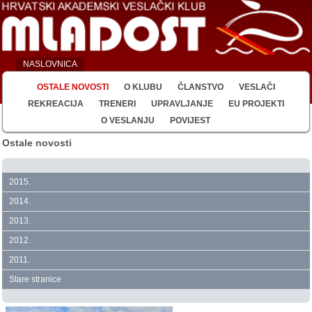
NASLOVNICA
OSTALE NOVOSTI
O KLUBU
ČLANSTVO
VESLAČI
REKREACIJA
TRENERI
UPRAVLJANJE
EU PROJEKTI
O VESLANJU
POVIJEST
Ostale novosti
2015.
2014.
2013.
2012.
2011.
Stare stranice