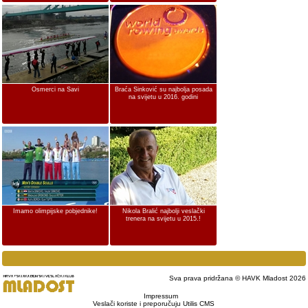
Osmerci na Savi
Braća Sinković su najbolja posada
na svijetu u 2016. godini
Imamo olimpijske pobjednike!
Nikola Bralić najbolji veslački
trenera na svijetu u 2015.!
Sva prava pridržana © HAVK Mladost 2026
Impressum
Veslači koriste i preporučuju Utilis CMS