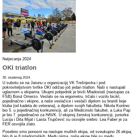
Natjecanja 2024
OKI triatlon
30. studenog 2024.
U subotu se na Jarunu u organizacijij VK Trešnjevka i pod
pokroviteljstvom tvrtke OKI održao još jedan triatlon. Naši s nastupali
uglavnom u ekipama. Ukupni pobjednik je bivši Mladostaš (nastupao za
FSB) Borut Omerzo. Veslalo se na ergometru, trčalo i vozilo bicikl,
pojedinačno i ekipno, a naše veslačice i veslači dijelom su branili boje
kluba (od kadeta do veterana), a dijelom svojih fakulteta. Nikola Kontrec
bio 5. u pojedinačnoj konkurenciji, ali za Medicinski fakultet, a Luka Pap
je bio 7. pojedinačno za HAVK. U ekipnoj ženskoj konkurenciji, juniorke
Lucija i Dita Mijat i Lasta Trupčević su osvojile srebro. Lea Faber je za
FER osvojila zlato.
Posebno smo ponosni na nastupe muških ekipa, od sveukupno 26 ekipa,
bilo ih je 8 mladostaških. Među njima, naše ekipe bile su među