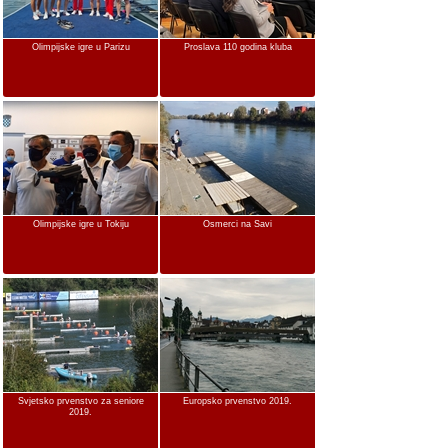
Olimpijske igre u Parizu
Proslava 110 godina kluba
Olimpijske igre u Tokiju
Osmerci na Savi
Svjetsko prvenstvo za seniore
Europsko prvenstvo 2019.
2019.