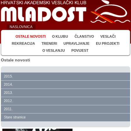
NASLOVNICA
OSTALE NOVOSTI
O KLUBU
ČLANSTVO
VESLAČI
REKREACIJA
TRENERI
UPRAVLJANJE
EU PROJEKTI
O VESLANJU
POVIJEST
Ostale novosti
2015.
2014.
2013.
2012.
2011.
Stare stranice