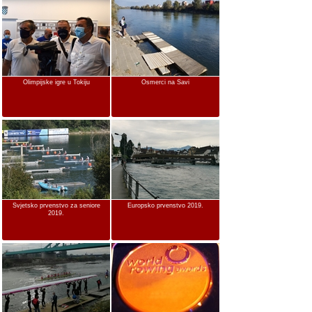
Olimpijske igre u Tokiju
Osmerci na Savi
Svjetsko prvenstvo za seniore
Europsko prvenstvo 2019.
2019.