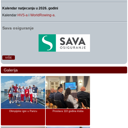
Kalendar natjecanja u 2026. godini
Kalendar
HVS-a
i
WorldRowing-a
.
Sava osiguranje
VIŠE
Galerija
Olimpijske igre u Parizu
Proslava 110 godina kluba