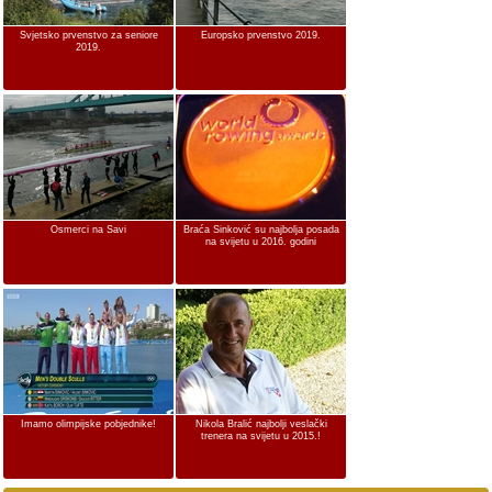
Svjetsko prvenstvo za seniore
Europsko prvenstvo 2019.
2019.
Osmerci na Savi
Braća Sinković su najbolja posada
na svijetu u 2016. godini
Imamo olimpijske pobjednike!
Nikola Bralić najbolji veslački
trenera na svijetu u 2015.!