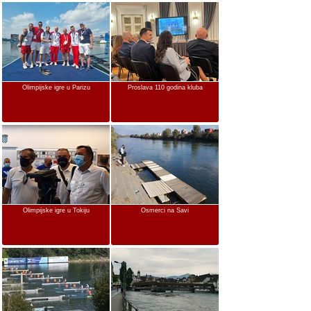
Olimpijske igre u Parizu
Proslava 110 godina kluba
Olimpijske igre u Tokiju
Osmerci na Savi