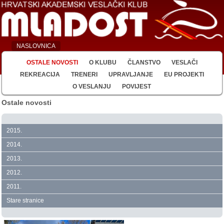
NASLOVNICA
OSTALE NOVOSTI
O KLUBU
ČLANSTVO
VESLAČI
REKREACIJA
TRENERI
UPRAVLJANJE
EU PROJEKTI
O VESLANJU
POVIJEST
Ostale novosti
2015.
2014.
2013.
2012.
2011.
Stare stranice