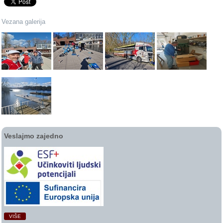
Vezana galerija
Veslajmo zajedno
VIŠE