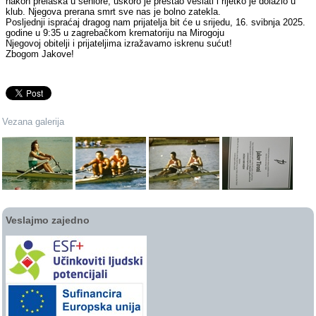
nakon prelaska u seniore, uskoro je prestao veslati i rijetko je dolazio u
klub. Njegova prerana smrt sve nas je bolno zatekla.
Posljednji ispraćaj dragog nam prijatelja bit će u srijedu, 16. svibnja 2025.
godine u 9:35 u zagrebačkom krematoriju na Mirogoju
Njegovoj obitelji i prijateljima izražavamo iskrenu sućut!
Zbogom Jakove!
Vezana galerija
Veslajmo zajedno