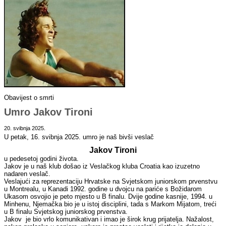
Obavijest o smrti
Umro Jakov Tironi
20. svibnja 2025.
U petak, 16. svibnja 2025. umro je naš bivši veslač
Jakov Tironi
u pedesetoj godini života.
Jakov je u naš klub došao iz Veslačkog kluba Croatia kao izuzetno
nadaren veslač.
Veslajući za reprezentaciju Hrvatske na Svjetskom juniorskom prvenstvu
u Montrealu, u Kanadi 1992. godine u dvojcu na pariće s Božidarom
Ukasom osvojio je peto mjesto u B finalu. Dvije godine kasnije, 1994. u
Minhenu, Njemačka bio je u istoj disciplini, tada s Markom Mijatom, treći
u B finalu Svjetskog juniorskog prvenstva.
Jakov je bio vrlo komunikativan i imao je širok krug prijatelja. Nažalost,