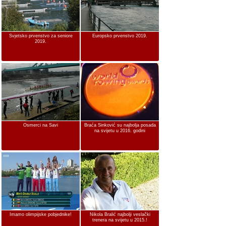
Svjetsko prvenstvo za seniore
Europsko prvenstvo 2019.
2019.
Osmerci na Savi
Braća Sinković su najbolja posada
na svijetu u 2016. godini
Imamo olimpijske pobjednike!
Nikola Bralić najbolji veslački
trenera na svijetu u 2015.!