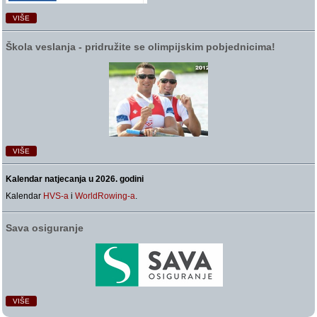
VIŠE
Škola veslanja ‑ pridružite se olimpijskim pobjednicima!
VIŠE
Kalendar natjecanja u 2026. godini
Kalendar
HVS-a
i
WorldRowing-a
.
Sava osiguranje
VIŠE