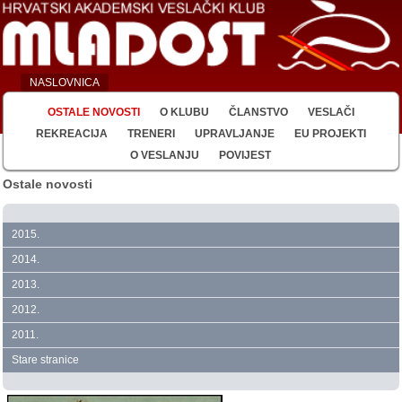
NASLOVNICA
OSTALE NOVOSTI
O KLUBU
ČLANSTVO
VESLAČI
REKREACIJA
TRENERI
UPRAVLJANJE
EU PROJEKTI
O VESLANJU
POVIJEST
Ostale novosti
2015.
2014.
2013.
2012.
2011.
Stare stranice