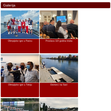
Galerija
Olimpijske igre u Parizu
Proslava 110 godina kluba
Olimpijske igre u Tokiju
Osmerci na Savi