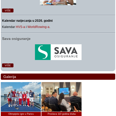
VIŠE
Kalendar natjecanja u 2026. godini
Kalendar
HVS-a
i
WorldRowing-a
.
Sava osiguranje
VIŠE
Galerija
Olimpijske igre u Parizu
Proslava 110 godina kluba