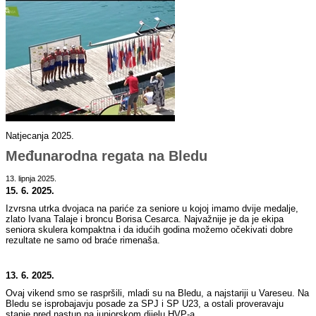
Natjecanja 2025.
Međunarodna regata na Bledu
13. lipnja 2025.
15. 6. 2025.
Izvrsna utrka dvojaca na pariće za seniore u kojoj imamo dvije medalje,
zlato Ivana Talaje i broncu Borisa Cesarca. Najvažnije je da je ekipa
seniora skulera kompaktna i da idućih godina možemo očekivati dobre
rezultate ne samo od braće rimenaša.
13. 6. 2025.
Ovaj vikend smo se raspršili, mladi su na Bledu, a najstariji u Vareseu. Na
Bledu se isprobajavju posade za SPJ i SP U23, a ostali proveravaju
stanje pred nastup na juniorskom dijelu HVP-a.