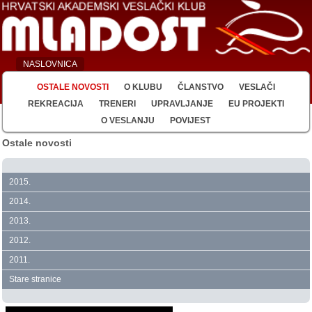
NASLOVNICA
OSTALE NOVOSTI
O KLUBU
ČLANSTVO
VESLAČI
REKREACIJA
TRENERI
UPRAVLJANJE
EU PROJEKTI
O VESLANJU
POVIJEST
Ostale novosti
2015.
2014.
2013.
2012.
2011.
Stare stranice