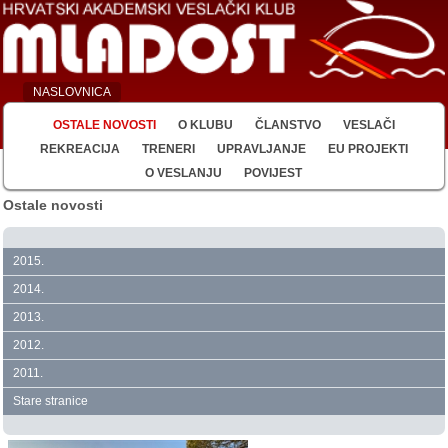
NASLOVNICA
OSTALE NOVOSTI
O KLUBU
ČLANSTVO
VESLAČI
REKREACIJA
TRENERI
UPRAVLJANJE
EU PROJEKTI
O VESLANJU
POVIJEST
Ostale novosti
2015.
2014.
2013.
2012.
2011.
Stare stranice