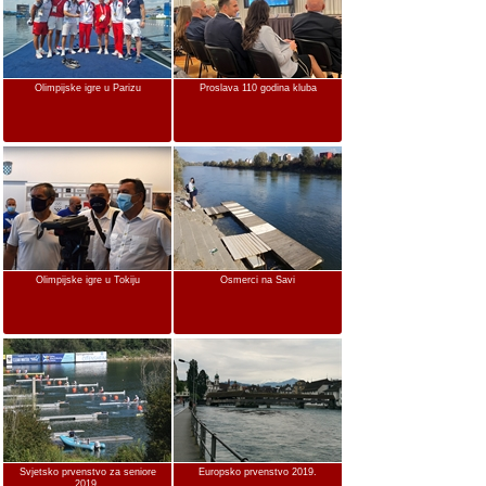
Olimpijske igre u Parizu
Proslava 110 godina kluba
Olimpijske igre u Tokiju
Osmerci na Savi
Svjetsko prvenstvo za seniore
Europsko prvenstvo 2019.
2019.