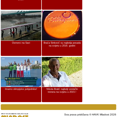
Osmerci na Savi
Braća Sinković su najbolja posada
na svijetu u 2016. godini
Imamo olimpijske pobjednike!
Nikola Bralić najbolji veslački
trenera na svijetu u 2015.!
Sva prava pridržana © HAVK Mladost 2026