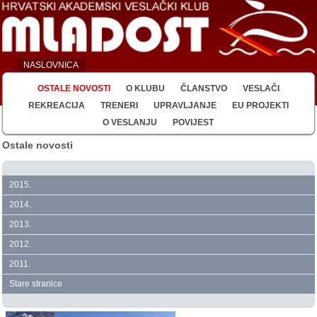
NASLOVNICA
OSTALE NOVOSTI
O KLUBU
ČLANSTVO
VESLAČI
REKREACIJA
TRENERI
UPRAVLJANJE
EU PROJEKTI
O VESLANJU
POVIJEST
Ostale novosti
2015.
2014.
2013.
2012.
2011.
Stare stranice