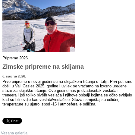
Pripreme 2026.
Zimske pripreme na skijama
6. siječnja 2026.
Prve pripreme u novoj godini su na skijaškom trčanju u Italiji. Prvi put smo
došli u Vall Casies 2025. godine i uvijek se vraćamo na izvsno uređene
staze za skijaško trčanje. Ove godine nas je dvadesetak veslača i
treneera i još toliko bivših veslača i njihove obitelji kojima se očito svidjelo
kad su bili ovdje kao veslači/veslačice. Staza i smještaj su odlični,
temperature su ujutro ispod -15 i atmosfera je odlična.
Vezana galerija