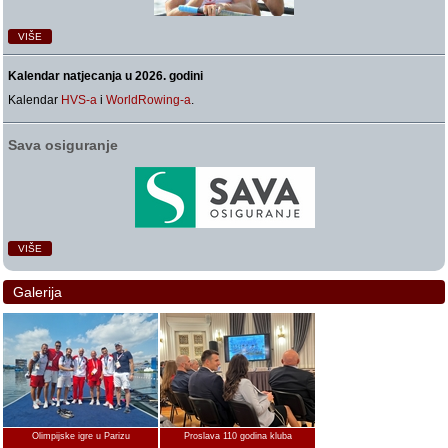
VIŠE
Kalendar natjecanja u 2026. godini
Kalendar
HVS-a
i
WorldRowing-a
.
Sava osiguranje
VIŠE
Galerija
Olimpijske igre u Parizu
Proslava 110 godina kluba