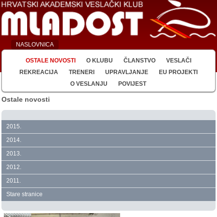
NASLOVNICA
OSTALE NOVOSTI
O KLUBU
ČLANSTVO
VESLAČI
REKREACIJA
TRENERI
UPRAVLJANJE
EU PROJEKTI
O VESLANJU
POVIJEST
Ostale novosti
2015.
2014.
2013.
2012.
2011.
Stare stranice