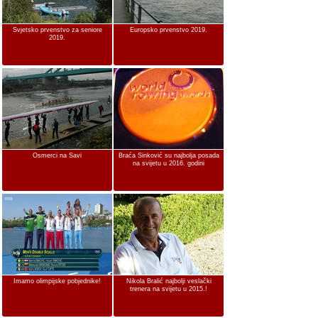
Svjetsko prvenstvo za seniore
Europsko prvenstvo 2019.
2019.
Osmerci na Savi
Braća Sinković su najbolja posada
na svijetu u 2016. godini
Imamo olimpijske pobjednike!
Nikola Bralić najbolji veslački
trenera na svijetu u 2015.!