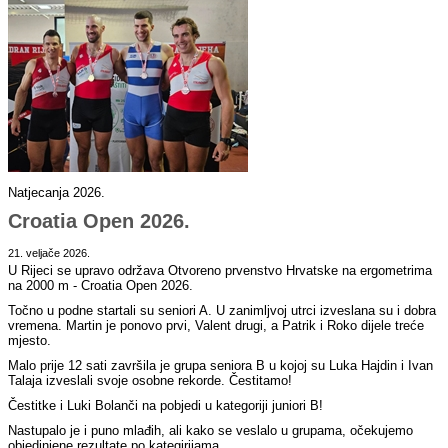
Natjecanja 2026.
Croatia Open 2026.
21. veljače 2026.
U Rijeci se upravo održava Otvoreno prvenstvo Hrvatske na ergometrima
na 2000 m - Croatia Open 2026.
Točno u podne startali su seniori A. U zanimljvoj utrci izveslana su i dobra
vremena. Martin je ponovo prvi, Valent drugi, a Patrik i Roko dijele treće
mjesto.
Malo prije 12 sati završila je grupa seniora B u kojoj su Luka Hajdin i Ivan
Talaja izveslali svoje osobne rekorde. Čestitamo!
Čestitke i Luki Bolanči na pobjedi u kategoriji juniori B!
Nastupalo je i puno mlađih, ali kako se veslalo u grupama, očekujemo
objedinjene rezultate po kategirijama.