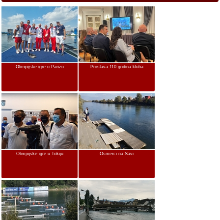
Olimpijske igre u Parizu
Proslava 110 godina kluba
Olimpijske igre u Tokiju
Osmerci na Savi