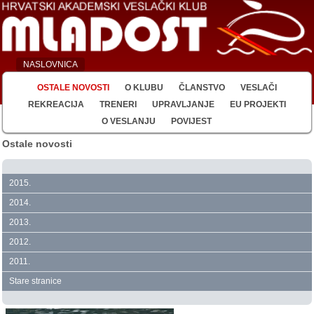
NASLOVNICA
OSTALE NOVOSTI
O KLUBU
ČLANSTVO
VESLAČI
REKREACIJA
TRENERI
UPRAVLJANJE
EU PROJEKTI
O VESLANJU
POVIJEST
Ostale novosti
2015.
2014.
2013.
2012.
2011.
Stare stranice