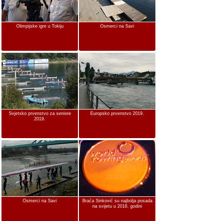
Olimpijske igre u Tokiju
Osmerci na Savi
Svjetsko prvenstvo za seniore
Europsko prvenstvo 2019.
2019.
Osmerci na Savi
Braća Sinković su najbolja posada
na svijetu u 2016. godini