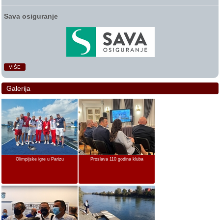
Sava osiguranje
VIŠE
Galerija
Olimpijske igre u Parizu
Proslava 110 godina kluba