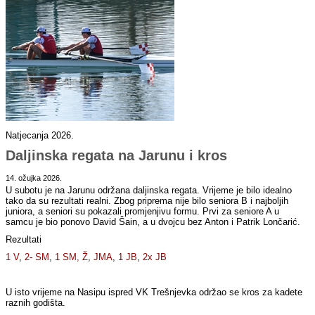
Natjecanja 2026.
Daljinska regata na Jarunu i kros
14. ožujka 2026.
U subotu je na Jarunu održana daljinska regata. Vrijeme je bilo idealno
tako da su rezultati realni. Zbog priprema nije bilo seniora B i najboljih
juniora, a seniori su pokazali promjenjivu formu. Prvi za seniore A u
samcu je bio ponovo David Šain, a u dvojcu bez Anton i Patrik Lončarić.
Rezultati
1 V
,
2- SM
,
1 SM,
Ž
,
JMA
,
1 JB
,
2x JB
U isto vrijeme na Nasipu ispred VK Trešnjevka održao se kros za kadete
raznih godišta.