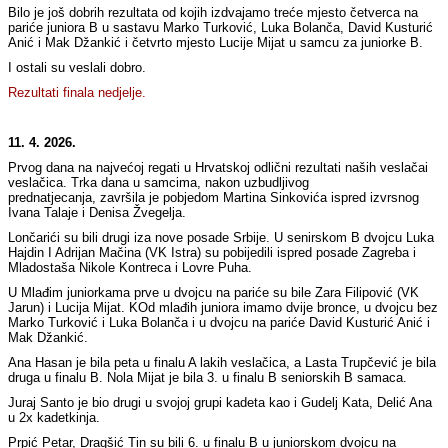
Bilo je još dobrih rezultata od kojih izdvajamo treće mjesto četverca na
pariće juniora B u sastavu Marko Turković, Luka Bolanča, David Kusturić
Anić i Mak Džankić i četvrto mjesto Lucije Mijat u samcu za juniorke B.
I ostali su veslali dobro.
Rezultati finala nedjelje.
11. 4. 2026.
Prvog dana na najvećoj regati u Hrvatskoj odlični rezultati naših veslačai
veslačica. Trka dana u samcima, nakon uzbudljivog
prednatjecanja, završila je pobjedom Martina Sinkovića ispred izvrsnog
Ivana Talaje i Denisa Žvegelja.
Lončarići su bili drugi iza nove posade Srbije. U senirskom B dvojcu Luka
Hajdin I Adrijan Mačina (VK Istra) su pobijedili ispred posade Zagreba i
Mladostaša Nikole Kontreca i Lovre Puha.
U Mlađim juniorkama prve u dvojcu na pariće su bile Zara Filipović (VK
Jarun) i Lucija Mijat. KOd mlađih juniora imamo dvije bronce, u dvojcu bez
Marko Turković i Luka Bolanča i u dvojcu na pariće David Kusturić Anić i
Mak Džankić.
Ana Hasan je bila peta u finalu A lakih veslačica, a Lasta Trupčević je bila
druga u finalu B. Nola Mijat je bila 3. u finalu B seniorskih B samaca.
Juraj Santo je bio drugi u svojoj grupi kadeta kao i Gudelj Kata, Delić Ana
u 2x kadetkinja.
Prpić Petar, Dragšić Tin su bili 6. u finalu B u juniorskom dvojcu na