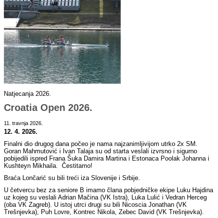
Natjecanja 2026.
Croatia Open 2026.
11. travnja 2026.
12. 4. 2026.
Finalni dio drugog dana počeo je nama najzanimljivijom utrko 2x SM.
Goran Mahmutović i Ivan Talaja su od starta veslali izvrsno i sigurno
pobijedili ispred Frana Šuka Damira Martina i Estonaca Poolak Johanna i
Kushteyn Mikhaila. Čestitamo!
Braća Lončarić su bili treći iza Slovenije i Srbije.
U četvercu bez za seniore B imamo člana pobjedničke ekipe Luku Hajdina
uz kojeg su veslali Adrian Mačina (VK Istra), Luka Lulić i Vedran Herceg
(oba VK Zagreb). U istoj utrci drugi su bili Nicoscia Jonathan (VK
Trešnjevka), Puh Lovre, Kontrec Nikola, Zebec David (VK Trešnjevka).