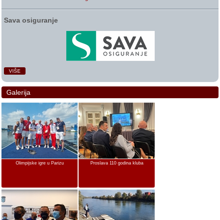
Sava osiguranje
VIŠE
Galerija
Olimpijske igre u Parizu
Proslava 110 godina kluba