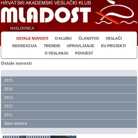
NASLOVNICA
OSTALE NOVOSTI
O KLUBU
ČLANSTVO
VESLAČI
REKREACIJA
TRENERI
UPRAVLJANJE
EU PROJEKTI
O VESLANJU
POVIJEST
Ostale novosti
2015.
2014.
2013.
2012.
2011.
Stare stranice