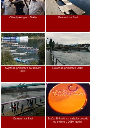
Olimpijske igre u Tokiju
Osmerci na Savi
Svjetsko prvenstvo za seniore
Europsko prvenstvo 2019.
2019.
Osmerci na Savi
Braća Sinković su najbolja posada
na svijetu u 2016. godini