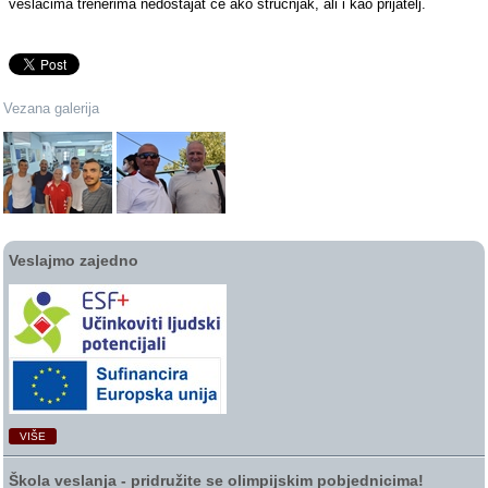
veslačima trenerima nedostajat će ako stručnjak, ali i kao prijatelj.
Vezana galerija
Veslajmo zajedno
VIŠE
Škola veslanja ‑ pridružite se olimpijskim pobjednicima!