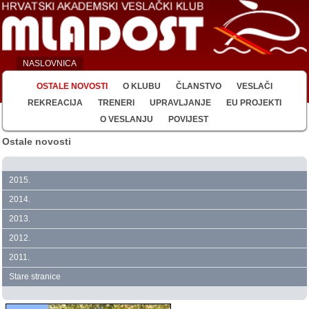
NASLOVNICA
OSTALE NOVOSTI
O KLUBU
ČLANSTVO
VESLAČI
REKREACIJA
TRENERI
UPRAVLJANJE
EU PROJEKTI
O VESLANJU
POVIJEST
Ostale novosti
2015.
2014.
2013.
2012.
2011.
Stare stranice