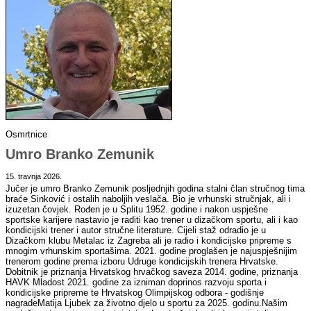
Osmrtnice
Umro Branko Zemunik
15. travnja 2026.
Jučer je umro Branko Zemunik posljednjih godina stalni član stručnog tima
braće Sinković i ostalih naboljih veslača. Bio je vrhunski stručnjak, ali i
izuzetan čovjek. Rođen je u Splitu 1952. godine i nakon uspješne
sportske karijere nastavio je raditi kao trener u dizačkom sportu, ali i kao
kondicijski trener i autor stručne literature. Cijeli staž odradio je u
Dizačkom klubu Metalac iz Zagreba ali je radio i kondicijske pripreme s
mnogim vrhunskim sportašima. 2021. godine proglašen je najuspješnijim
trenerom godine prema izboru Udruge kondicijskih trenera Hrvatske.
Dobitnik je priznanja Hrvatskog hrvačkog saveza 2014. godine, priznanja
HAVK Mladost 2021. godine za izniman doprinos razvoju sporta i
kondicijske pripreme te Hrvatskog Olimpijskog odbora - godišnje
nagradeMatija Ljubek za životno djelo u sportu za 2025. godinu.Našim