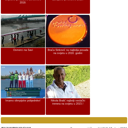
2019.
Osmerci na Savi
Braća Sinković su najbolja posada
na svijetu u 2016. godini
Imamo olimpijske pobjednike!
Nikola Bralić najbolji veslački
trenera na svijetu u 2015.!